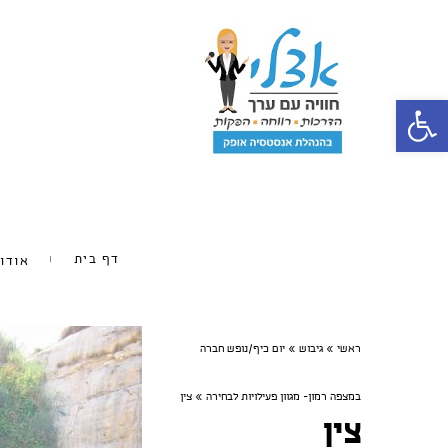
פתח סרגל נגישות
דף בית
אודו
ראשי
»
גיבוש
»
יום כיף/נופש חברה
במצפה רמון- מגוון פעילויות לבחירה
»
צין
צין