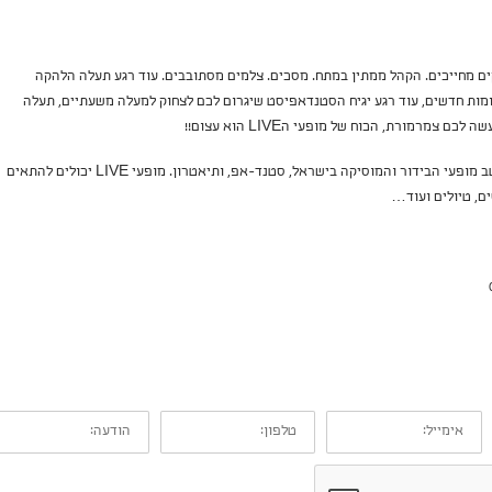
ם מחייכים. הקהל ממתין במתח. מסכים. צלמים מסתובבים. עוד רגע תעלה הלהקה
ות חדשים, עוד רגע יגיח הסטנדאפיסט שיגרום לכם לצחוק למעלה משעתיים, תעלה
 צמרמורת, הכוח של מופעי הLIVE הוא עצום!!
ב"אצלי" אנו מייצגים את מיטב מופעי הבידור והמוסיקה בישראל, סטנד-אפ, ותיאטרון. מופעי LIVE יכולים להתאים
ים, טיולים ועוד…
אימייל:
טלפון:
הודעה: