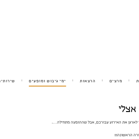
ת
מרצים
הרצאות
ימי גיבוש ומופעים
שירותים
ד לארגן את האירוע עבורכם, אבל שההופעה מתחילה….
רה הראשונה!!!