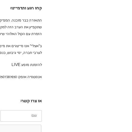
קחו רגע ותדמיינו:
התאורה כבר מוכנה. המפיקי
שתקפיץ את הערב הזה למקומ
הזמרת עם הקול האלוהי שיעשה לכם
לערבי חברה, ימי גיבוש, כנס
להזמנת מופע LIVE
אנסטסיה אופק: 0507387650
או צרו קשר:
שם: