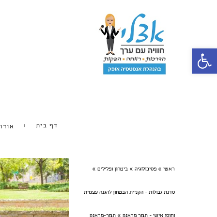
פתח סרגל נגישות
דף בית
אודו
ראשי
»
פסיכולוגיה
»
ביטחון ופלילים
»
סדנת גבולות - הקניית הבטחון להגנה עצמית
וחוסן אישי - תמר פראנק
»
תמר-פראנק