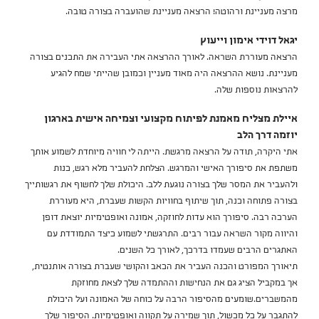
מרצה מעניינת ורהוטה! הרצאה מעניינת שהועברה בצורה טובה.
יגאל דוידי אימון וייעוץ
הרצאה מעוררת השראה. לאורך ההרצאה אתי העבירה את התכנים בצורה
מעניינת. נושא ההרצאה היה מאוד מעניין וכמובן שהייתי שמח להגיע
להרצאות נוספות שלה.
איילת מצליח מאמנת לפיתוח מקצועי וצמיחה אישית בארגון
יוזמה דרך הלב
אתי היקרה, תודה על הרצאה מרגשת. הייתה לי חוויה מיוחדת לשמוע אותך
משתפת את סיפורך האישי והמרגש. הצלחת להעביר מלא רגש, כנות
ולהעביר את המסר שלך בצורה נוגעת ללב. היכולת שלך לחשוף את רגשותייך
בצורה פתוחה וכנה, תוך שיתוף בחוויות הקשות שעברת, היא מעוררת
הערכה רבה. סיפורך הוא עדות לחוזקה, אמונה ואופטימיות יוצאת דופן
והיווה מקור השראה עבור רבים. התרגשתי לשמוע כיצד התמודדת עם
האתגרים הרבים שעמדו בדרכך, לאורך כל השנים.
תיאורך המפורט והכנה העביר את הכאב והקושי שעברת בצורה אותנטית,
אך במקביל הציג גם את הנחישות וההתמדה שלך לצאת מחוזקת
מהמשברים.שומעים מהסיפור הרבה על כוחה של האמונה ועל היכולת
להתגבר על כל מכשול, תוך שמירה על תקווה ואופטימיות. הסיפור שלך