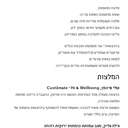
מרצה ומאמנת,
אחות מוסמכת ואחות פריה.
מלווה מטופלות פוריות מזה שנים,
עם ניסיון מקצועי ואישי במתן ידע,
כלים והכוונה לתמיכה במסע הפוריות.
בהרצאותיי אני משתפת תובנות וכלים
פרקטיים שמסייעים להתמודד עם אתגרים,
לפתח כוחות פנימיים
ולהשיג מטרות משמעותיות בחיים ובקריירה.
המלצות
שלי פיכמן, Cust2mate – Hr & Wellbeing
הרצאה מעולה מכל הבחינות! הנושא היה מרתק, ההעברה הייתה סוחפת
ומלאת אנרגיה,
המצגת תרמה מאוד להבנה, ואשמח מאוד להשתתף בהרצאות נוספות של
המרצה. ציון כללי: מצוין!
גילה גליק, מגב עמותת כומתות ירוקות רווחה