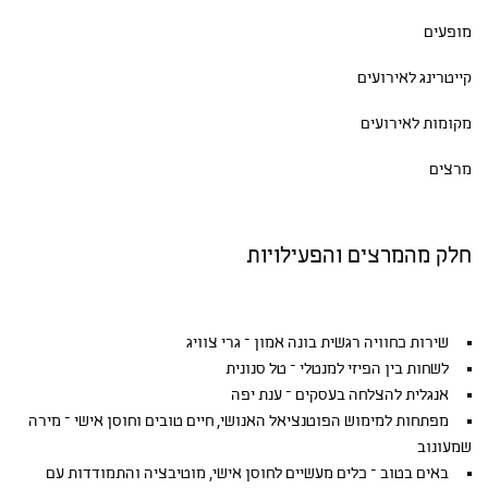
מופעים
קייטרינג לאירועים
מקומות לאירועים
מרצים
חלק מהמרצים והפעילויות
שירות כחוויה רגשית בונה אמון – גרי צוויג
לשחות בין הפיזי למנטלי – טל סנונית
אנגלית להצלחה בעסקים – ענת יפה
מפתחות למימוש הפוטנציאל האנושי, חיים טובים וחוסן אישי – מירה
שמעונוב
באים בטוב – כלים מעשיים לחוסן אישי, מוטיבציה והתמודדות עם