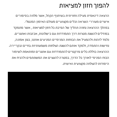
להפוך חזון למציאות
הרצאה דינאמית פעילה וחוויתית בשיתוף הקהל, אשר מלווה בסיפורים
אישיים מעוררי השראה וכלים מקצועיים מעולם האימון המנטלי.
במהלך ההרצאה נחווה תהליך של הפיכת כל חזון למציאות , אשר מתמקד
במודלים להשגת מטרות דרך התמודדות עם כישלונות, אכזבות ואתגרים.
נלמד לזהות ולהפעיל את הכוחות הפנימיים המניעים אותנו, כגון אמונה,
נחישות והתמדה, ולמקד אותם להשגת הצלחות משמעותיות בחיים ובקריירה.
ההרצאה כוללת כלים פרקטיים להתמודדות עם אתגרים ומותאמת לשימור
הכוח הפנימי לאורך כל הדרך, במטרה להעצים את המשתתפים ולהניח את
היסודות להצלחה מקצועית ואישית.