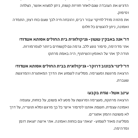
הדגיש את העובדה שגם לאחר חוויות קשות, ניתן למצוא אושר, הצלחה
וסיפוק.
את מהווה מודל לחיקוי עבור רבים, והוכחה חיה לכך שעם כוח רצון, התמדה
ואמונה, ניתן להגשים כל חלום
דר' אנה באבקין ששון- גניקולוגית בית החולים אסותא אשדוד:
אתי מדהימה, סיפור נוגע ללב. גרמה גם לקשוחים ביותר לצמרמורות.
תודה לך אתי על האומץ והשיתוף, היה באמת מרתק!
דר' לינוי ג'בונוב דרוקר- גניקולוגית בבית החולים אסותא אשדוד:
הרצאה מרגשת ומעצימה. ממליצה לשמוע את הדרך המאתגרת והמרגשת
שעברת.
עינב אשל- נגדת בקבע:
הרצאה מרתקת, מעצימה ומרגשת על מסע לא פשוט, על כוחות, עוצמה
ואמונה עצמית. חשפת אותנו לסיפור אישי כל כך מרגש ומלא תושייה, על דרך
לא פשוטה והמון אתגרים.
ממליצה מאוד לשמוע- יצאתי עם כוחות ואמונה. אתי אישה יוצאת דופן
ומדהימה.