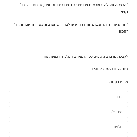
"הרצאה מעולה. כשבאים עם טיפים וסיפורים מהשטח, זה תמיד עובד"
קטי
"ההרצאה הייתה פשוט חוויה! היא שילבה ידע חשוב ומעשי יחד עם הומור"
יסכה
לקבלת פרטים נוספים על הרצאות, המלצות והצעת מחיר:
פנו אלינו 050-7387650
או צרו קשר:
שם:
אימייל:
טלפון: