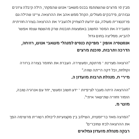
מבין 10 מרצים שהשתתפו בכנס משאבי אנוש שהפקתי, הילה קיבלה ציונים
גבוהים, פידבקים מעולים, הקהל ממש אהב את ההרצאה. ציינו שהילה גם
פרזנטורית מעולה, גם יודעת להצחיק ולהעביר את ההרצאה בצורה חוויתית
ומעבירה את המסר החשוב באמצעות תובנות שרק מהשטח עצמו אפשר
להביא. ממליצה בחום גדול
אנסטסיה אופק – מפיקת כנסים למנהלי משאבי אנוש, רווחה,
הדרכה ותרבות. סוכנת מרצים
"הרצאה מצוינת – מרתקת, ומעשירה. העברת את החומר בצורה ברורה
וקולחת, וכל דקה הייתה שווה."
מירי ח. מנהלת תרבות מועדון ה.
"ההרצאה היתה מעבר לציפיות – ידע חשוב ומעשי, יחד עם אנרגיה טובה,
הומור וחוויה שתישאר איתי".
מוטי מ.
"המרצה מאד כריזמטית, השילוב בין מקצועיות ליכולת רטורית מרשימה הפך
את ההרצאה לכזו שזוכרים"
רבקה מנהלת מועדון גמלאים