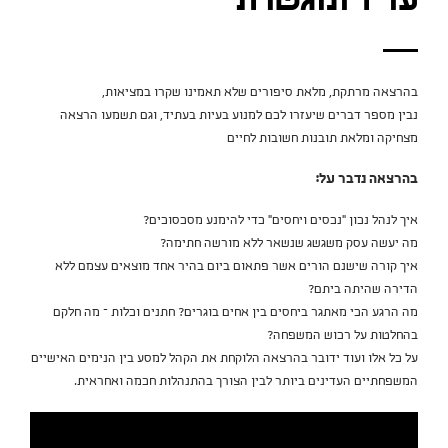
עו"ד ומגשרת
בהרצאה מרתקת, מלאת סיפורים שלא תאמינו שקרו במציאות,
נבין מספר דברים שיעזרו לכם למנוע בעיות בעתיד, וגם תשמעו הרצאה
מצחיקה ומלאת תובנות חשובות לחיים
בהרצאה נדבר על:
איך לנהל נכון "נכסים ויחסים" כדי להימנע מסכסוכים?
מה יעשה עסק משגשג שנשאר ללא מורשה חתימה?
איך קורה שישנם הורים אשר פתאום ביום בהיר אחד מוצאים עצמם ללא
הדירה שהיתה ביתם?
מה הרגע הכי מאתגר ביחסים בין אחים בוגרים? חתנים וכלות – מה חלקם
בהחלטות על רכוש המשפחה?
על כל אלו ועוד ידובר בהרצאה הלוקחת את הקהל למסע בין הנימים האישיים
המשפחתיים העדינים ביותר לבין הצורך בהתנהלות חכמה ואחראית.