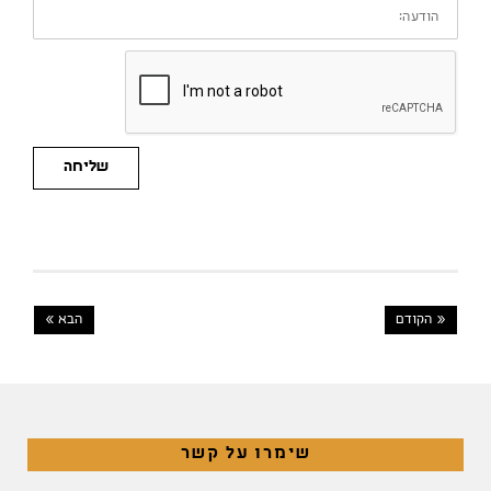
הודעה:
שליחה
« הקודם
הבא »
שימרו על קשר