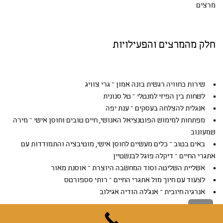
מרצים
חלק מהמרצים והפעילויות
שירות כחוויה רגשית בונה אמון – גרי צוויג
לשחות בין הפיזי למנטלי – טל סנונית
אנגלית להצלחה בעסקים – ענת יפה
מפתחות למימוש הפוטנציאל האנושי, חיים טובים וחוסן אישי – מירה
שמעונוב
באים בטוב – כלים מעשיים לחוסן אישי, מוטיבציה והתמודדות עם
אתגרי החיים – דיקלה פוגל לבנשטיין
אשליית השליטה וסוד המחשבה היוצרת – אוסנת מאור
לצעוד עם חיוך מול אתגרי החיים – רותי סספורטס
אנרגיה חיובית – אנג'לה הודיה אגילוב
גלילה
לראש