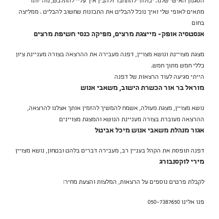
הסגנון האישי שלנו. יכולתי להתחבר ולהבין איך עליי להתלבש, מה יותר
מתאים לאופי שלי ואיך נוכל להבליט את התכונות שחשוב להבליט . ממליצה
בחום
אנסטסיה אופק- מייצגת מרצים, מפיקה כנסי חשיפת מרצים
מצגת מצויינת ונושא מצויין, דפנה מעבירה את ההרצאה בצורה מעניינת ציון
כללי חמש מתוך חמש.
הייתי מגיעה לעוד הרצאות של דפנה
מוראל בר אור הכשרת הישוב, משאבי אנוש
נושא מצויין, מצגת מעולה, אשמח להמשיך להזמין אותך אצלנו להרצאה,
ההרצאה מעוברת בצורה מעניינת הנושא והמצגת מצויינים
אגור מנהלת משאבי אנוש מיכל אביטל
דפנה תופסת את הקהל בעניין רב, מעבירה דברים בלהט ובטחון, נושא מצויין
מירי לוקסנבורג
לקבלת פרטים נוספים על הרצאות, המלצות והצעת מחיר:
פנו אלינו 050-7387650