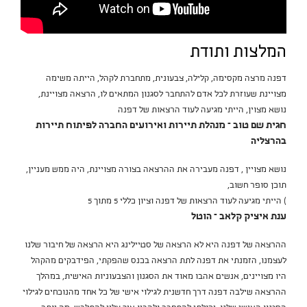
המלצות ותודת
דפנה מרצה מקסימה, קלילה, צבעונית, מתחברת לקהל, הייתה משימה
מצויינת שעוזרת לכל אדם להתחבר לסגנון המתאים לו, הרצאה מצויינת,
נושא מצוין, הייתי מגיעה לעוד הרצאות של דפנה
חגית שם טוב – מנהלת תיירות ואירועים החברה לפיתוח תיירות
בהרצליה
נושא מצויין , דפנה מעבירה את ההרצאה בצורה מצויינת, היה ממש מעניין,
תוכן סופר חשוב,
) הייתי מגיעה לעוד הרצאות של דפנה וציון כללי 5 מתוך 5
ענת איציק קלאב – הוטל
ההרצאה של דפנה היא לא הרצאה של סטיילינג היא הרצאה של חיבור שלנו
לעצמנו, הזמנתי את דפנה לתת הרצאה בכנס שהפקתי, הפידבקים מהקהל
היו מצויינים, אנשים אהבו מאוד את הסגנון והצבעוניות האישית, במהלך
ההרצאה שילבה דפנה דרך חדשנית לגילוי אישי של כל אחד מהנוכחים לגילוי