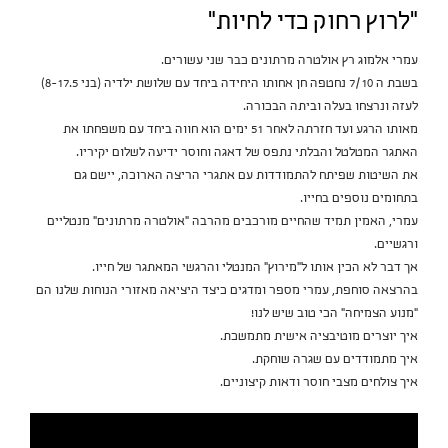
"לרוץ רחוק כדי לחיות"
עמרי אלמוג רץ אולטרה מרתונים כבר שני עשורים.
בשבת ה 7/10 נחטפה חן אחותו היחידה ביחד עם שלושת ילדיה (בני 8-17.5)
לעזה ונרצחו בעלה וביתה הבכורה.
מאותו הרגע ועד חזרתה לאחר 51 ימים הוא חווה ביחד עם משפחתו את
האתגר המטלטל והבלתי נתפס של דאגה וחוסר ידיעה לשלום יקיריו.
את השיטות שפיתח להתמודדות עם אתגרי הריצה הארוכה, יישם גם
בתחומים נוספים בחייו.
עמרי, האמין תמיד שהחיים מורכבים מהרבה "אולטרה מרתונים" מנטליים
ורגשיים.
אך דבר לא הכין אותו ל"מירוץ" המנטלי והרגשי המאתגר של חייו.
בהרצאה סוחפת, עמרי מספר ומדגים כיצד היציאה מאזורי הנוחות שלנו הם
"מנוע הצמיחה" הכי טוב שיש לנו!
איך יוצרים מוטיבציה אישית מתמשכת.
איך מתמודדים עם שגרה שוחקת.
איך צולחים מצבי חוסר ודאות קיצוניים.