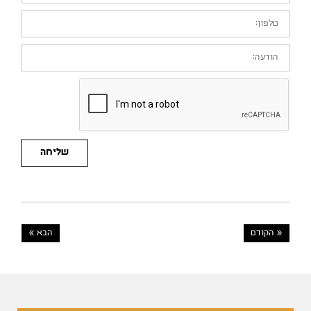
טלפון:
הודעה:
שליחה
« הקודם
הבא »