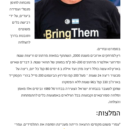
מוכחות לחוסן
מנטלי ועמידה
ביעדים, על ידי
רכישת כלים
פשוטים
ותובנות בדרך
להצלחה
בספורט ובחיים.
רץ למרחקים ארוכים משנת 2000, השתתף במאות מרתונים וריצות שטח
ומירוצי אולטרה מרתונים 50-200 ק"מ במגוון של תוואי שטח. 3 דברים שאיש
בארץ לא עשה כולל ריצה מדן ועד אילת ב 6 ימים 80 קמ' כל יום, ריצה על
מכשיר ריצה 24 שעות – מעל 200 קמ ומירוץ הביגפוט 200 מייל בהרי הקסקייד
בארה"ב 330 קמ' ב96 שעות ללא הפסקה!
שחקן לשעבר בנבחרת ישראל הצעירה בכדורסל 1989 ובימים אלו מאמן
ומלווה ספורטאים וקבוצות בכל הגילאים באמצעות כלים להתפתחות
והצלחה.
המלצות:
"עמרי פשוט מקסים! הרצאה הייתה מעניינת וסחפה את התלמידים. עמרי