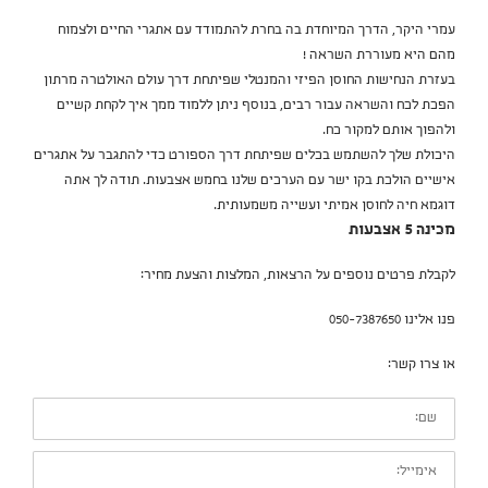
עמרי היקר, הדרך המיוחדת בה בחרת להתמודד עם אתגרי החיים ולצמוח
מהם היא מעוררת השראה !
בעזרת הנחישות החוסן הפיזי והמנטלי שפיתחת דרך עולם האולטרה מרתון
הפכת לכח והשראה עבור רבים, בנוסף ניתן ללמוד ממך איך לקחת קשיים
ולהפוך אותם למקור כח.
היכולת שלך להשתמש בכלים שפיתחת דרך הספורט כדי להתגבר על אתגרים
אישיים הולכת בקו ישר עם הערכים שלנו בחמש אצבעות. תודה לך אתה
דוגמא חיה לחוסן אמיתי ועשייה משמעותית.
מכינה 5 אצבעות
לקבלת פרטים נוספים על הרצאות, המלצות והצעת מחיר:
פנו אלינו 050-7387650
או צרו קשר:
שם:
אימייל: