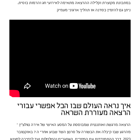
במתכונת מקוצרת וקלילה ההרצאה מתאימה לאירועי חג והרמות כוסית.
ניתן גם להזמין כסדנה או תהליך ארגוני מעמיק
איך נראה העולם שבו הכל אפשרי עבורי
הרצאה מעוררת השראה
הרצאה מרגשת ואותנטית שמבוססת על המסע האישי של אירה טולצ’ין –
מהרגע שבו קיבלה את הבשורה על סרטן השד שבוע אחרי ה 7 באוקטובר
2023, דרך ההתמודדות עם הפחדים, האתגרים והטלטלות ועד לבחירה למצוא