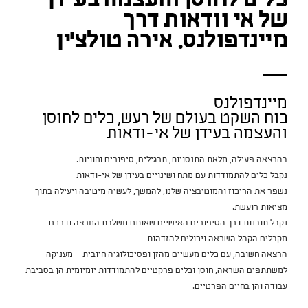
כלים לחוסן והעצמה בעידן
של אי וודאות דרך
מיינדפולנס. אירה טולצ'ין
מיינדפולנס
כוח השקט בעולם של רעש, כלים לחוסן
והעצמה בעידן של אי-ודאות
בהרצאה פעילה, מלאת התנסויות, תרגילים, סיפורים וחוויות.
נקבל כלים להתמודדות עם מתח ושינויים בעידן של אי-ודאות
נשפר את הריכוז והמוטיבציה שלנו, להמשך, לעשיה מיטיבה ויעילה בתוך
מציאות רועשת.
נקבל תובנות דרך הסיפורים האישיים שאותם משלבת המרצה ודרכם
מקבלים הקהל השראה ויכולים להזדהות
הרצאה חשובה, עם כלים מעשיים מהזן ופסיכולוגיה חיובית — מעניקה
למשתתפים השראה, חוסן וכלים פרקטיים להתמודדות יומיומית הן בסביבת
עבודה והן בחיים הפרטיים.