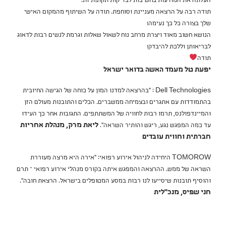
העלתה את המודעות בחשיבות לבדיקות תקופתיות.
תודה רבה על הרצאה מעניינת וסוחפת. תודה על השיתוף מהמקום האישי
שלך בצורה כל כך נעימה!
הנושא חשוב מאוד ויצרת מרחב נוח לשאול שאלות וגרמת לנשים רבות לדאוג
לבריאותן וללכת להיבדק!
תודה
יפעת טל מעמד האשה בדואר ישראל
Dell Technologies : “בהרצאה למדנו המון על כוחה של הגישה החיובית
בהתמודדות עם אתגרים ובצמיחה ממשברים. הכלים והתובנות מעולם הזן
והמיינדפולנס, תרמו רבות לחוויה של המשתתפים. התגובות אחר כך העידו
עד כמה המפגש נגע, ריגש והותיר השראה”.
ליאת מרק, מנהלת אחריות
חברתית וחווית עובדים
TOMOROW היחידה לניהול אירוע רפואי: “אירה היא מרצה מעוררת
השראה של ממש. ההרצאה והמפגש איתה בקורס מנהלי אירוע רפואי – תרם
והוסיף תובנות שיסייעו לנו רבות במסע המטופלים בישראל. הרצאת חובה”.
חני שפיס, מנכ”לית