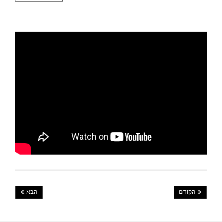
« הקודם
הבא »