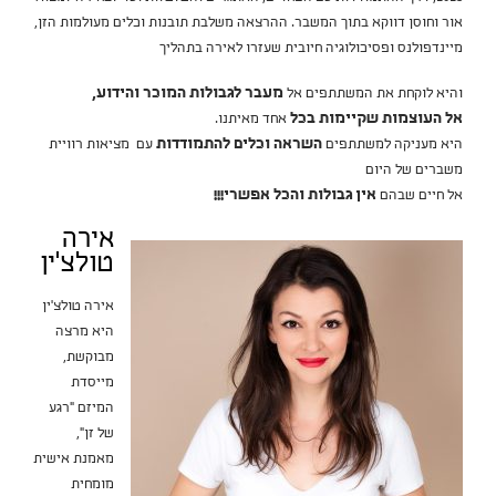
אור וחוסן דווקא בתוך המשבר. ההרצאה משלבת תובנות וכלים מעולמות הזן,
מיינדפולנס ופסיכולוגיה חיובית שעזרו לאירה בתהליך
והיא לוקחת את המשתתפים אל
מעבר לגבולות המוכר והידוע,
אל העוצמות שקיימות בכל
אחד מאיתנו.
היא מעניקה למשתתפים
השראה וכלים להתמודדות
עם מציאות רוויית
משברים של היום
אל חיים שבהם
אין גבולות והכל אפשרי!!!
אירה
טולצ'ין
אירה טולצ’ין
היא מרצה
מבוקשת,
מייסדת
המיזם "רגע
של זן",
מאמנת אישית
מומחית