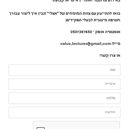
באירוע פרונטלי\אונליין אישי או קבוצתי
בואו להתייעץ עם צוות המומחים של "אצלי" ונבין איך ליצור עבורך
חשיפה מיטבית לבעלי תפקידים!
אנסטסיה אופק – 0507387650
מייל: value.lectures@gmail.com
או צרו קשר:
שם:
אימייל:
טלפון:
הודעה: