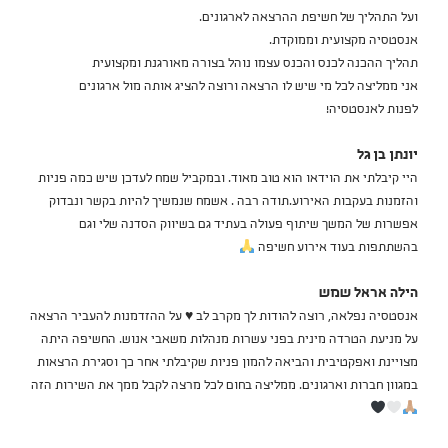
ועל התהליך של חשיפת ההרצאה לארגונים.
אנסטסיה מקצועית וממוקדת.
תהליך ההכנה לכנס והכנס עצמו נוהל בצורה מאורגנת ומקצועית
אני ממליצה לכל מי שיש לו הרצאה ורוצה להציג אותה מול ארגונים
לפנות לאנסטסיה!
יונתן בן גל
היי קיבלתי את הוידאו הוא טוב מאוד. ובמקביל שמח לעדכן שיש כמה פניות
והזמנות בעקבות האירוע.תודה רבה . אשמח שנמשיך להיות בקשר ונבדוק
אפשרות של המשך שיתוף פעולה בעתיד גם בשיווק הסדנה שלי וגם
בהשתתפות בעוד אירוע חשיפה
הילה אראל שמש
אנסטסיה נפלאה, רוצה להודות לך מקרב לב
♥️
על ההזדמנות להעביר הרצאה
על מניעת הטרדה מינית בפני עשרות מנהלות משאבי אנוש. החשיפה היתה
מצויינת ואפקטיבית והביאה להמון פניות שקיבלתי אחר כך וסגירת הרצאות
במגוון חברות וארגונים. ממליצה בחום לכל מרצה לקבל ממך את השירות הזה