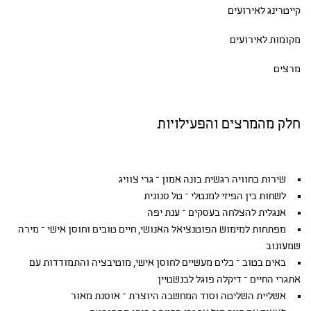
קייטרינג לאירועים
מקומות לאירועים
מרצים
חלק מהמרצים והפעילויות
שירות כחוויה רגשית בונה אמון – גרי צוויג
לשחות בין הפיזי למנטלי – טל סנונית
אנגלית להצלחה בעסקים – ענת יפה
מפתחות למימוש הפוטנציאל האנושי, חיים טובים וחוסן אישי – מירה
שמעונוב
באים בטוב – כלים מעשיים לחוסן אישי, מוטיבציה והתמודדות עם
אתגרי החיים – דיקלה פוגל לבנשטיין
אשליית השליטה וסוד המחשבה היוצרת – אוסנת מאור