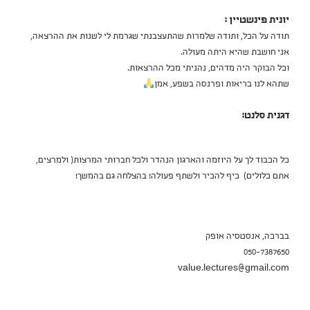
יונית פינשטיין :
תודה על הכל, ותודה שלמרות שהתעצבנתי שגרמת לי לשנות את ההרצאה,
אני חושבת שהיא היתה מעולה.
וכל הבוקר היה מדהים, נהניתי מכל ההרצאות.
שתהא לנו בריאות ופרנסה בשפע, אמן
דגנית סלנט:
כל הכבוד לך על היוזמה והארגון הנהדר ולכל חברותי המרצות( ולמרצים,
אתם כלולים) כיף להכיר ולשתף פעולה! בהצלחה גם בהמשך!
בברכה, אנסטסיה אופק
050-7387650
value.lectures@gmail.com