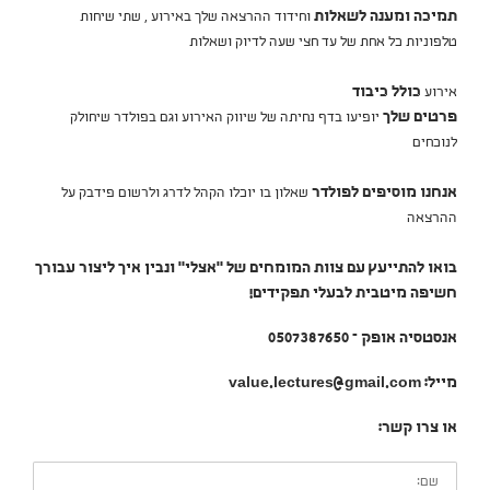
תמיכה ומענה לשאלות
וחידוד ההרצאה שלך באירוע , שתי שיחות
טלפוניות כל אחת של עד חצי שעה לדיוק ושאלות
אירוע
כולל כיבוד
פרטים שלך
יופיעו בדף נחיתה של שיווק האירוע וגם בפולדר שיחולק
לנוכחים
אנחנו מוסיפים לפולדר
שאלון בו יוכלו הקהל לדרג ולרשום פידבק על
ההרצאה
בואו להתייעץ עם צוות המומחים של "אצלי" ונבין איך ליצור עבורך
חשיפה מיטבית לבעלי תפקידים!
אנסטסיה אופק – 0507387650
מייל: value.lectures@gmail.com
או צרו קשר:
שם: