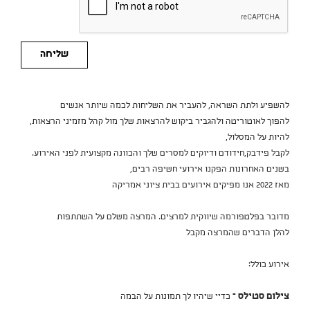
שליחה
להשפיע ולתת השראה, להעביר את השליחות לכמה שיותר אנשים
להפוך לאוטוריטה ולהגביר ביקוש להרצאות שלך מול קהל מזמיני הרצאות,
להיות על המסלול,
לקבל פידבק,חידודם ודיוקים למסרים שלך והכוונה מקצועית לפני האירוע.
בשנים האחרונות הפקנו אירועי חשיפה רבים,
מאז 2022 אנו מפיקים אירועים בבית ציוני אמריקה
מדובר בפלטפורמה שיווקית למרצים. המרצה משלם על השתתפות
להלן הדברים שהמרצה מקבל
אירוע כולל:
צילום סטילס –
כדיי שיהיו לך תמונות על הבמה