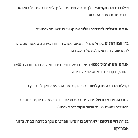
צילם וידאו מקצועי
שלך מרצה שיגיעה אלייך לתיבת האימייל במלואו
מספר ימים לאחר האירוע.
אנחנו מעלים ליוטיוב שלנו
את קטעי הוידאו מהאירועים.
בין המוזמנים
בקהל מנהלי משאבי אנוש ורווחה בארגונים אשר מגיעים
להתרשם מהמרצים ללא עלות עבורם.
אנחנו מפיצים ל 4000
רשימת בעלי תפקידים במייל את ההזמנה. כ 1500
בסמס, ובקבוצות וואטסאפ ייעודיות.
קבלת הדרכה מוקלטת
– איך לקצר את ההרצאה שלך ל 15 דקות
2 מפגשים פרונטליים
לפני האירוע לחידוד הרצאה ודיוקים במסרים,
סיפורים ומצגת (2 ימי שישי שקודמים לאירוע)
בניית דף פרסומי לאירוע
בו יופיעו הפרטים שלך כמרצה
בבית ציוני
אמריקה