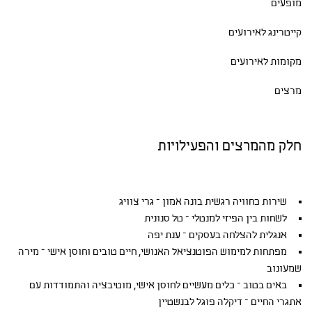
מופעים
קייטרינג לאירועים
מקומות לאירועים
מרצים
חלק מהמרצים והפעילויות
שירות כחוויה רגשית בונה אמון – גרי צוויג
לשחות בין הפיזי למנטלי – טל סנונית
אנגלית להצלחה בעסקים – ענת יפה
מפתחות למימוש הפוטנציאל האנושי, חיים טובים וחוסן אישי – מירה
שמעונוב
באים בטוב – כלים מעשיים לחוסן אישי, מוטיבציה והתמודדות עם
אתגרי החיים – דיקלה פוגל לבנשטיין