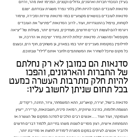
בעידן הנוכחי חברות וארגונים, גדולים וקטנים, הפנימו זאת מהר, והיום
סדנאות לעובדים הפכו להיות חלק בלתי נפרד משגרת עבודתם. ישנם
סדנאות לעובדים בנושאים מקצועיים כמו: סדנאות שירות ומכירה, שימור
לקוחות, טיפול בהתנגדויות, ועוד.. לרוב הסדנאות "יפתיעו" את העובדים
ויגרמו להם לעשות דברים חדשים, מצחיקים, נועזים יותר, פעולות של "יציאה
מקופסא" ומהשגרה. סדנאות יכולות להיות בחדר ישיבות או הדרכה, או
לחילופין במקומות מעניינים יותר כמו בפארק, גן משחקים, חוף הים, ובעצם
כל מקום שיוכל לשחרר את המשתתפים ולחבר אותם "לילד" שבתוכם.
סדנאות הם כמובן לא רק נחלתם
של החברות והארגונים, והפכו
להיות חלק מתרבות העשרה כמעט
בכל תחום שניתן לחשוב עליו:
סדנאות בישול, יצירה, קואצ'ינג, התא המשפחתי, ציור, תזונה, ריקודים,
הגשמת חלומות, כתיבה שיווקית, רפואה סינית, חשבונאות, קריירה, ייעוץ
תעסוקתי, ועוד ועוד…. אנשים רבים הולכים לסדנה ממקום של העשרה או
התפתחות אישית, רצון מסויים לשנות משהו בחייהם, ללמוד דברים חדשים
ולהכיר אנשים. לעיתים במקום מסגרת לימודית לוחצת או מחייבת יותר,