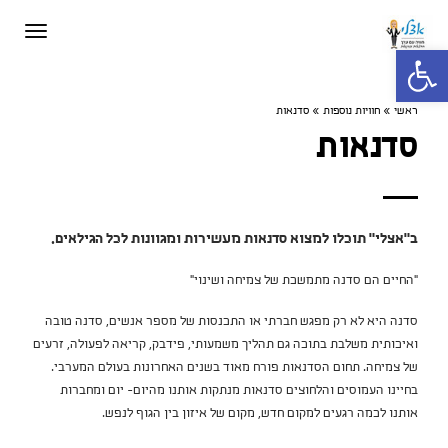
תפריט
פתח סרגל נגישות
ראשי
»
חוויות נוספות
»
סדנאות
סדנאות
ב"אצלי" תוכלו למצוא סדנאות מעשירות ומגוונות לכל הגילאים.
"החיים הם סדנה מתמשכת של צמיחה ושינוי"
סדנה היא לא רק מפגש חברתי או התכנסות של מספר אנשים, סדנה טובה
ואיכותית משלבת בתוכה גם תהליך משמעותי, פידבק, קריאה לפעולה, זרעים
של צמיחה. תחום הסדנאות פורח מאוד בשנים האחרונות בעולם המערבי.
בחיינו העמוסים והלחוצים סדנאות מנתקות אותנו מהיום- יום ומחברות
אותנו לכמה רגעים למקום חדש, מקום של איזון בין הגוף לנפש.