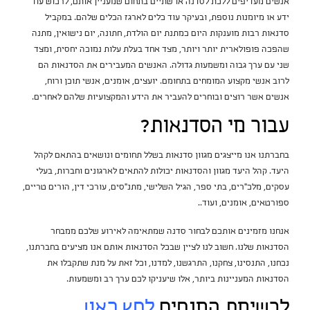
אנשים מעדיפים ללכת לסדנה או שתיים בתחום שמעניין אותם, לרכוש עוד
ידע או מיומנות נוספת, ובעיקר עוד כלים לארגז הכלים שלהם. במקביל
סדנאות רבות מוענקות היום כמתנת יום הולדת, חתונה, יום נישואין, מתנה
שהפכה פופולארית יותר ויותר, מצד אחד בעלת עלות נמוכה יחסית, ומצד
שני עם ערך גבוה ומשמעות גדולה. האנשים המעבירים את הסדנאות הם
לרוב אנשי מקצוע המומחים בתחומם. יועצים, אומנים, אנשי תוכן ורוח,
אנשים אשר רוצים ובוחרים להעביר את הידע והמקצועיות שלהם לאחרים.
עבור מי הסדנאות?
בחברתנו אנו מייצגים מגוון סדנאות בשלל תחומים ונושאים בהתאם לקהל
היעד. קהל היעד מגוון והסדנאות יכולות להתאים לארגונים וחברות, בעלי
עסקים, מלכ"רים, בתי ספר, הגיל השלישי, מתנ"סים, עורכי דין, הורים טריים,
ספורטאים, אומנים, ועוד..
אנחנו מזמינים אותכם לבחור סדנה שמתאימה לאירוע שלכם ממבחר
הסדנאות שלנו. חשוב לנו לציין שבכל הסדנאות אותם אנו מציעים בחברתנו,
נכחנו, התנסינו, צחקנו, התרגשנו, למדנו, וכל זאת על מנת שתקבלו את
הסדנאות המעניינות ביותר, אלו שיעניקו לכם ערך רב ומשמעות.
לרשימת המנחים
לחץ כאן!