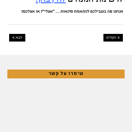
אנחנו פה בשבילכם להתאמת סדנאות … "אצלי"? או אצלכם?
« הקודם
הבא »
שימרו על קשר