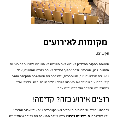
מקומות לאירועים
תקשיבו.
התאמת המקום המדוייק לאירוע זאת משימה לא פשוטה. למעשה זה סוג של
אומנות. נכון, האירוע שלכם יהפוך לחלומי בעיקר בזכות האנשים, אבל
שאנשים מרגישים טוב, משוחררים, ונוח להם עם התפאורה המקיפה אותם
קורן מהם אור שהופך את האירוע לשמח ובלתי נשכח. כזה שידברו עליו
במסדרונות החברה עוד כמה ימים אחרי.
רוצים אירוע כזה? קדימה!
בחברתנו מגוון של מקומות מיוחדים ואטרקטיביים שיתאימו עבור האירוע
עליו דמיינתם.
פעילויות גיבוש
צוות בוילה מפוארת עם בריכה וג'קוזי? יום