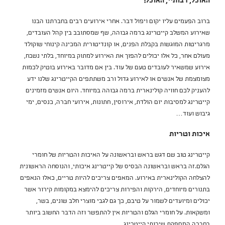
האוכל, רבותיי, האוכל!
ברוב הפעמים עליו יקום ויפול דבר. אחרי אירועים רבים בחברתנו הבנו
שאירוע המשלב קייטרינג ברמה גבוהה, שף שמסתובב בין קהל העובדים,
מרגריטות המוגשות בקבלת הפנים, או קונדיטורית המכינה קינוחי שוקולד
מעולם אחר, כל אלו יכולים להפוך את האירוע למתוק במיוחד, בלתי נשכח,
אירוע שמשאיר לעובדים טעם של עוד. בין אם מדובר באירוע בוטיק לכמות
מצומצמת של אנשים או לאירוע גדול ורב משתתפים הקייטרינג שלנו ידע
להעניק לכם חוויה קולינארית ברמה גבוהה במיוחד. היום אנשים מזמינים
קייטרינג למסיבות יום הולדת, אירוסין, חתונות, אירועי חברה, כנסים, ימי
גיבוש ועוד…
איכות וטריות
קייטרינג טוב שם דגש בראש ובראשונה על האיכות והטריות של חומרי
הגלם.זה בראש ובראשונה הבסיס של קייטרינג איכותי, והנוסחה הראשונית
להצלחה הקולינארית באירוע. המאפים צריכים להיות טריים, כאלו הנאפים
בתנורים מיוחדים, הירקות והפירות צריכים להימצא במקומות קירור אשר
יכולים ומיועדים לשמור על טיבם, כך גם לגבי מוצרי חלב שונים, בשר,
ומשקאות. על חומרי הגלם והטריות אין להתפשר וזה הדבר החשוב ביותר
בחברה המספקת שירותי קייטרינג.