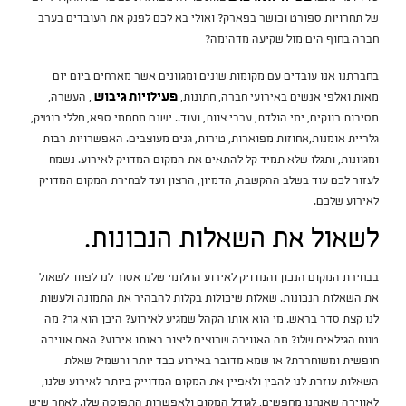
של תחרויות ספורט וכושר בפארק? ואולי בא לכם לפנק את העובדים בערב
חברה בחוף הים מול שקיעה מדהימה?
בחברתנו אנו עובדים עם מקומות שונים ומגוונים אשר מארחים ביום יום
מאות ואלפי אנשים באירועי חברה, חתונות,
פעילויות גיבוש
, העשרה,
מסיבות רווקים, ימי הולדת, ערבי צוות, ועוד.. ישנם מתחמי ספא, חללי בוטיק,
גלריית אומנות,אחוזות מפוארות, טירות, גנים מעוצבים. האפשרויות רבות
ומגוונות, ותגלו שלא תמיד קל להתאים את המקום המדויק לאירוע. נשמח
לעזור לכם עוד בשלב ההקשבה, הדמיון, הרצון ועד לבחירת המקום המדויק
לאירוע שלכם.
לשאול את השאלות הנכונות.
בבחירת המקום הנכון והמדויק לאירוע החלומי שלנו אסור לנו לפחד לשאול
את השאלות הנכונות. שאלות שיכולות בקלות להבהיר את התמונה ולעשות
לנו קצת סדר בראש. מי הוא אותו הקהל שמגיע לאירוע? היכן הוא גר? מה
טווח הגילאים שלו? מה האווירה שרוצים ליצור באותו אירוע? האם אווירה
חופשית ומשוחררת? או שמא מדובר באירוע כבד יותר ורשמי? שאלת
השאלות עוזרת לנו להבין ולאפיין את המקום המדוייק ביותר לאירוע שלנו,
לאווירה שאנחנו מחפשים, לגודל המקום ולאפשרות התפוסה שלו. לאחר שיש