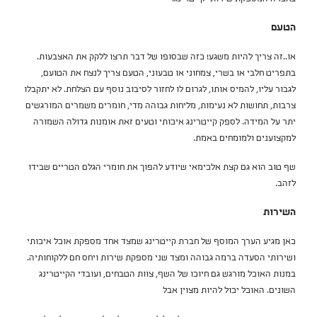
הטעם
או..זה צריך להיות משגע! כזה שבסופו של דבר תרצו ללקק את האצבעות.
בתפריט חלבי או בשרי, צמחוני או טבעוני, הטעם צריך לנצח את הטועם,
לגבור עליו, להמיס אותו, לגרום לו לחזור לסיבוב נוסף עם הצלחת. לא יתקבלו
צרבות, תחושות לא נעימות, מליחות גבוהה מדי, חומרים משמרים המורגשים
יתר על המידה. לספק קייטרינג איכותי וטעים זאת אומנות גדולה השמורה
למקצוענים ולמומחים באמת.
שף טוב הוא גם קצת אלכימאי שיודע להפוך את חומרי הגלם הטריים שבידו
לזהב.
השירות
כאן מגיע הערך המוסף של חברת קייטרינג שמצד אחד מספקת אוכל איכותי
ושירותי הסעדה ברמה גבוהה ומצד שני מספקת שירות ויחס חם ללקוחותיה.
במנות האוכל מורגש גם חיוכו של השף, צוות הטבחים, ועובדי הקייטרינג
השונים. האוכל יכול להיות מצוין אבל