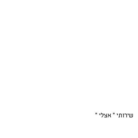
שירותי " אצלי "