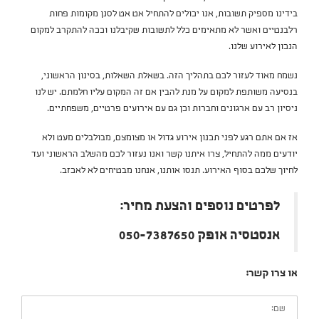
בידינו מספיק תשובות, אנו יכולים להתחיל אט אט לסנן מקומות פחות
רלבנטיים ואשר לא מתאימים כלל לתשובות שקיבלנו וככה להתקרב למקום
הנכון לאירוע שלנו.
נשמח מאוד לעזור לכם בתהליך הזה. בשאלת השאלות, בסינון הראשוני,
בנסיעה משותפת למקום על מנת להבין אם זה המקום עליו חלמתם. יש לנו
ניסיון רב עם ארגונים וחברות וכן גם עם אירועים פרטיים, משפחתיים.
אז אם אתם רגע לפני תכנון אירוע גדול או מצומצם, מבולבלים מעט ולא
יודעים ממה להתחיל, צרו איתנו קשר ואנו נעזור לכם מהשלב הראשוני ועד
לחיוך שלכם בסוף האירוע. תנסו אותנו, אנחנו מבטיחים לא לאכזב.
לפרטים נוספים והצעת מחיר:
אנסטסיה אופק 050-7387650
או צרו קשר:
שם: