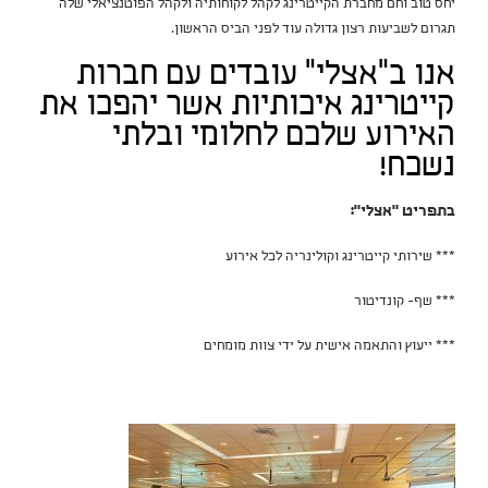
יחס טוב וחם מחברת הקייטרינג לקהל לקוחותיה ולקהל הפוטנציאלי שלה
תגרום לשביעות רצון גדולה עוד לפני הביס הראשון.
אנו ב"אצלי" עובדים עם חברות
קייטרינג איכותיות אשר יהפכו את
האירוע שלכם לחלומי ובלתי
נשכח!
בתפריט "אצלי":
*** שירותי קייטרינג וקולינריה לכל אירוע
*** שף- קונדיטור
*** ייעוץ והתאמה אישית על ידי צוות מומחים