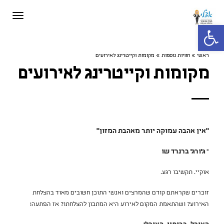
תפריט
פתח סרגל נגישות
ראשי
»
חוויות נוספות
»
מקומות וקייטרינג לאירועים
מקומות וקייטרינג לאירועים
"אין אהבה עמוקה יותר מאהבת המזון"
– ג'ורג' ברנרד שו
אוקיי. תקשיבו רגע.
זוכרים שקראתם קודם שהמרצים ואנשי התוכן חשובים מאוד בהצלחת
האירוע? ושהתאמת המקום לאירוע היא המתכון להצלחתו? אז הפתעה!