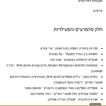
מקומות לאירועים
מרצים
חלק מהמרצים והפעילויות
שירות כחוויה רגשית בונה אמון – גרי צוויג
לשחות בין הפיזי למנטלי – טל סנונית
אנגלית להצלחה בעסקים – ענת יפה
מפתחות למימוש הפוטנציאל האנושי, חיים טובים וחוסן אישי – מירה
שמעונוב
באים בטוב – כלים מעשיים לחוסן אישי, מוטיבציה והתמודדות עם
אתגרי החיים – דיקלה פוגל לבנשטיין
אשליית השליטה וסוד המחשבה היוצרת – אוסנת מאור
לצעוד עם חיוך מול אתגרי החיים – רותי סספורטס
אנרגיה חיובית – אנג'לה הודיה אגילוב