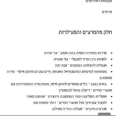
מקומות לאירועים
מרצים
חלק מהמרצים והפעילויות
שירות כחוויה רגשית בונה אמון – גרי צוויג
לשחות בין הפיזי למנטלי – טל סנונית
אנגלית להצלחה בעסקים – ענת יפה
מפתחות למימוש הפוטנציאל האנושי, חיים טובים וחוסן אישי – מירה
שמעונוב
באים בטוב – כלים מעשיים לחוסן אישי, מוטיבציה והתמודדות עם
אתגרי החיים – דיקלה פוגל לבנשטיין
אשליית השליטה וסוד המחשבה היוצרת – אוסנת מאור
לצעוד עם חיוך מול אתגרי החיים – רותי סספורטס
אנרגיה חיובית – אנג'לה הודיה אגילוב