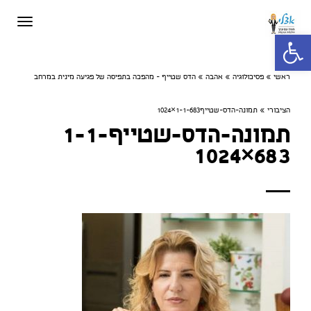
תפריט
פתח סרגל נגישות
ראשי
»
פסיכולוגיה
»
אהבה
»
הדס שטייף - מהפכה בתפיסה של פגיעה מינית במרחב
הציבורי
»
תמונה-הדס-שטייף1-1-683×1024
תמונה-הדס-שטייף1-1-
683×1024