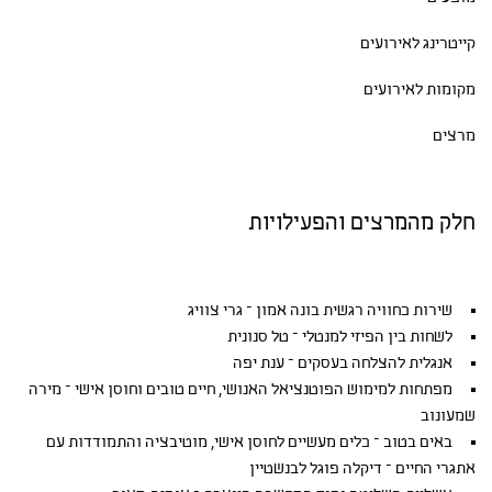
קייטרינג לאירועים
מקומות לאירועים
מרצים
חלק מהמרצים והפעילויות
שירות כחוויה רגשית בונה אמון – גרי צוויג
לשחות בין הפיזי למנטלי – טל סנונית
אנגלית להצלחה בעסקים – ענת יפה
מפתחות למימוש הפוטנציאל האנושי, חיים טובים וחוסן אישי – מירה
שמעונוב
באים בטוב – כלים מעשיים לחוסן אישי, מוטיבציה והתמודדות עם
אתגרי החיים – דיקלה פוגל לבנשטיין