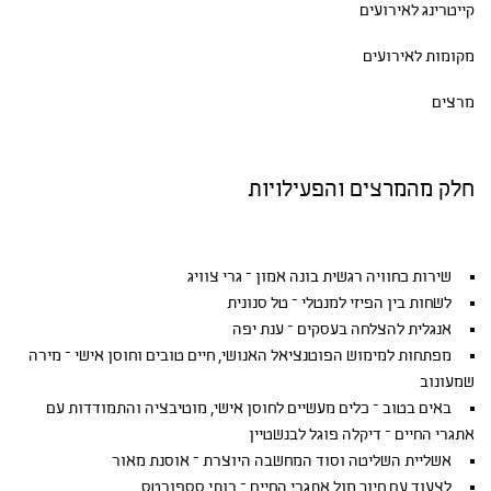
קייטרינג לאירועים
מקומות לאירועים
מרצים
חלק מהמרצים והפעילויות
שירות כחוויה רגשית בונה אמון – גרי צוויג
לשחות בין הפיזי למנטלי – טל סנונית
אנגלית להצלחה בעסקים – ענת יפה
מפתחות למימוש הפוטנציאל האנושי, חיים טובים וחוסן אישי – מירה
שמעונוב
באים בטוב – כלים מעשיים לחוסן אישי, מוטיבציה והתמודדות עם
אתגרי החיים – דיקלה פוגל לבנשטיין
אשליית השליטה וסוד המחשבה היוצרת – אוסנת מאור
לצעוד עם חיוך מול אתגרי החיים – רותי סספורטס