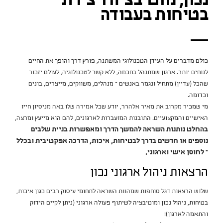
נכון, מוטיבציה ויצירת
בטיחות בעבודה
כולם מדברים על העידן הטכנולוגי המשתנה, פורץ דרך והופך את החיים
לנוחים יותר. ארגון שמתנהל בחכמה, ללא קשר לטכנולוגיה, לעולם יזכור
שהכל (עדיין) מתחיל ונגמר באנשים – מנהלים, משווקים, מייצרים, בונים
וכדומה.
מי שמכיר מקרוב את מאיר אלהרר, יודע שכל אמירה שלו באה מניסיון חייו
האישיים והמקצועיים. התובנות המועברות לארגונים, להם הוא מייעץ ומרצה,
בהחלט נותנות השראה להמשך הדרך ומאפשרות בניית שלבים
נוספים או חדשים בדרך לבטיחות, איכות, הדרכה אפקטיבית ובכלל
– לחוסן אישי וארגוני.
הרצאות ניהול ארגוני נכון
שלוש הרצאות דגל סוחפות שמהוות השראה לתחומי עיסוק רבים כגון איכות,
בטיחות, ניהול נכון ומוטיבציה לשיתוף פעולה ארגוני (ניתן לקיים הידוק
והתאמה לארגון):