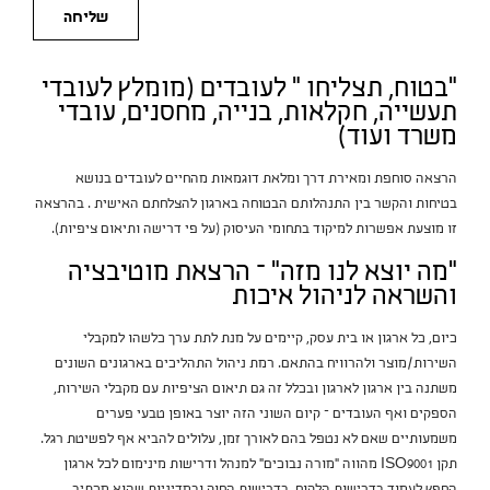
שליחה
"בטוח, תצליחו " לעובדים (מומלץ לעובדי
תעשייה, חקלאות, בנייה, מחסנים, עובדי
משרד ועוד)
הרצאה סוחפת ומאירת דרך ומלאת דוגמאות מהחיים לעובדים בנושא
בטיחות והקשר בין התנהלותם הבטוחה בארגון להצלחתם האישית . בהרצאה
זו מוצעת אפשרות למיקוד בתחומי העיסוק (על פי דרישה ותיאום ציפיות).
"מה יוצא לנו מזה" – הרצאת מוטיבציה
והשראה לניהול איכות
כיום, כל ארגון או בית עסק, קיימים על מנת לתת ערך כלשהו למקבלי
השירות/מוצר ולהרוויח בהתאם. רמת ניהול התהליכים בארגונים השונים
משתנה בין ארגון לארגון ובכלל זה גם תיאום הציפיות עם מקבלי השירות,
הספקים ואף העובדים – קיום השוני הזה יוצר באופן טבעי פערים
משמעותיים שאם לא נטפל בהם לאורך זמן, עלולים להביא אף לפשיטת רגל.
תקן ISO9001 מהווה "מורה נבוכים" למנהל ודרישות מינימום לכל ארגון
החפץ לעמוד בדרישות הלקוח, בדרישות החוק ובמדיניות שהוא מכתיב