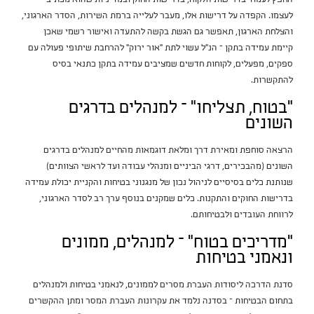
לעצמו. הקפדה על דרישות אלו, מעבר לעלייה ברמת השירות, הסדר הארגוני,
והצלחת הארגון, תאפשר גם הגשת בקשה להתעדה ואישור רשמי שאכן
קיימת עמידה בתקן – הנ"ל עשוי לתת "אור ירוק" להרחבת שיתופי פעולה עם
ספקים, מפעלים, לקוחות חדשים שמציבים עמידה בתקן כתנאי בסיס
להתקשרות.
"בטוח, תצליחו" – למנהלים בדרגים
השונים
הרצאה סוחפת ומאירת דרך ומלאת דוגמאות מהחיים למנהלים בדרגים
השונים (מהבכירים, דרגי הביניים ומנהלי עבודה ועד לראשי הצוותים)
שנותנת כלים בסיסיים לניהול נכון של מנגנוני בטיחות והקניית יכולת עמידה
בדרישות החוקים והתקנות. כלים שמקנים בנוסף ערך רב לסדר הארגוני,
לרווחת העובדים ולבטיחותם.
"מדריכים בטוח" – למנהלים, ממונים
ונאמני בטיחות
סדנת הדרכה ליסודות העברת מסרים לממונים, לנאמני בטיחות ולמנהלים
בתחום הבטיחות – בסדנה נלמד את עקרונות העברת המסר ומתן ההקשרים