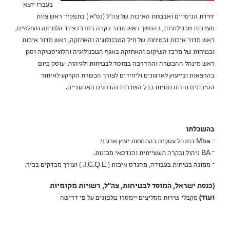
בעברו יוצא
יחידת הניסויים ואבטחת האיכות של צה"ל (נס"א ) בתפקיד ראש צוות
מערכות טכנולוגיות, בהמשך ראש מדור בקרה במרכז ציוד הלחימה והחלפים,
ראש מדור איכות ובטיחות של חיל הטכנולוגיה והאחזקה, ראש מדור איכות
ובטיחות של מרכז השיקום והאחזקה באגף הטכנולוגיה והלוגיסטיקה וסגן
ראש מינהל ההכשרה וההדרכה במוסד לבטיחות ולגיהות. עוסק כיום
בהרצאות ובייעוץ לארגונים וליחידים לצורך הכשרת הקרקע לאיתור
הסיכונים וההזדמנויות בכל השדרות והדרגים הארגוניים.
בהשכלתו
– Mba במנהל עסקים בהתמחות יעוץ ארגוני
– BA ניהול ובקרה תעשייתית והנדסאי מכונות.
– ממונה בטיחות בעבודה, מהנדס איכות ( I.C.Q.E. ) ועורך מבדקים בכיר.
(כנסת ישראל, המוסד לבטיחות, צה"ל, רשויות מקומיות
ועוד)
מקבלי שירות ממליצים יימסרו טלפונים על פי דרישה