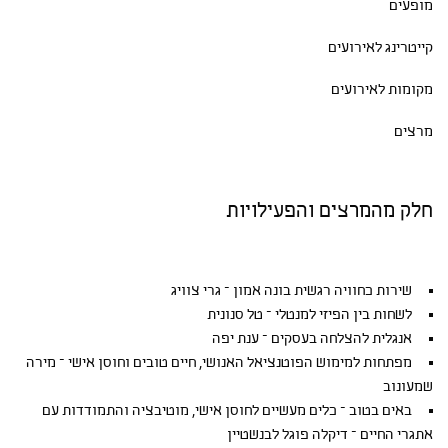
מופעים
קייטרינג לאירועים
מקומות לאירועים
מרצים
חלק מהמרצים והפעילויות
שירות כחוויה רגשית בונה אמון – גרי צוויג
לשחות בין הפיזי למנטלי – טל סנונית
אנגלית להצלחה בעסקים – ענת יפה
מפתחות למימוש הפוטנציאל האנושי, חיים טובים וחוסן אישי – מירה
שמעונוב
באים בטוב – כלים מעשיים לחוסן אישי, מוטיבציה והתמודדות עם
אתגרי החיים – דיקלה פוגל לבנשטיין