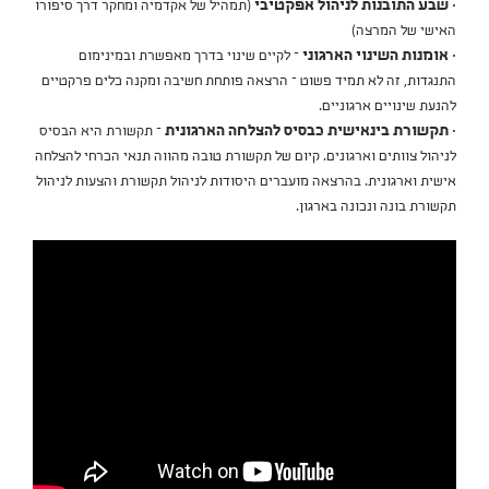
• שבע התובנות לניהול אפקטיבי
(תמהיל של אקדמיה ומחקר דרך סיפורו
האישי של המרצה)
• אומנות השינוי הארגוני
– לקיים שינוי בדרך מאפשרת ובמינימום
התנגדות, זה לא תמיד פשוט – הרצאה פותחת חשיבה ומקנה כלים פרקטיים
להנעת שינויים ארגוניים.
• תקשורת בינאישית כבסיס להצלחה הארגונית
– תקשורת היא הבסיס
לניהול צוותים וארגונים. קיום של תקשורת טובה מהווה תנאי הכרחי להצלחה
אישית וארגונית. בהרצאה מועברים היסודות לניהול תקשורת והצעות לניהול
תקשורת בונה ונכונה בארגון.