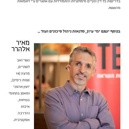
בדרישות כל דין ונקיים סימולציות והתמודדות עם אתגרים ע"י דוגמאות
מהשטח.
בנוסף ישנם ימי עיון, סדנאות ניהול סיכונים ועוד ..
מאיר
אלהרר
נשוי ואב
לשתיים,
מרצה (14
שנות ניסיון),
יועץ ארגוני
ומאמן בתחומי
בטיחות,
איכות
והדרכה
אפקטיבית.