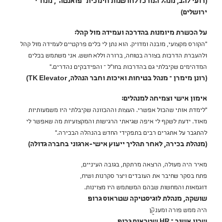
(רועי להב, מנהל המרכז לחדשנות חינוכית "פואנטה", מנח"י
ירושלים)
על הכשרת מיומנות בהדרכה ועמידה מול קהל:
"הקורס מקצועי, מובנה ומדויק. הוא נתן לי כלים פרקטיים לעמידה מול קהל
ולהעברת הדרכות בצורה בטוחה, ברורה וללא חשש. אני משתמש בכלים
המדהימים שקיבלתי גם בהדרכות בחו"ל – והפידבקים נהדרים."
(רונן מימרן – מנהל בטיחות ואיכות וחבר הנהלה, TK Elevator)
אימון אישי וצמיחה למנהלים:
"לימדת אותי שהכול אפשרי. העצות וההכוונה שקיבלתי היו משמעותיות
מאוד. ידעת לשקף לי איפה שגיאתי הרגישות והמקצועיות מה שאפשר לי
להתגבר על אתגרים רבים בתפקידי החדש בהנהלה הבכירה."
(מנהלת בכירה, לאחר תהליך ייעוץ אישי-ארגוני בחברה גדולה)
מאיר היה מעולה, הרצאה מרתקת, בגובה העיניים,
פתח בסקר שחיבר את העובדים ויצר סקרנות ושיח,
דוגמאות והמחשות שבהם המשתמש היו מצוינות.
שושקה, מנהלת לוגיסטיקה שטראוס גרופ
היה ממש פורה ומענײַן
שרון אשור – HR שטראוס גרופ