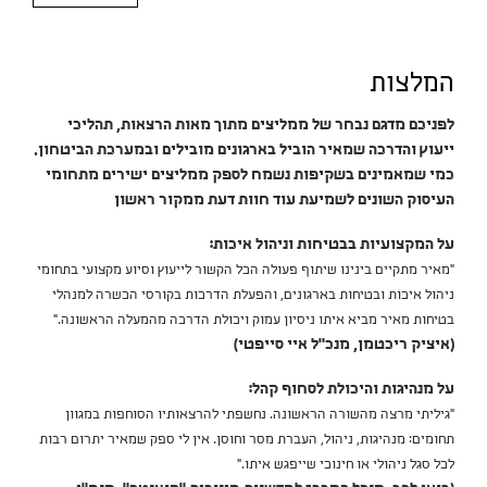
המלצות
לפניכם מדגם נבחר של ממליצים מתוך מאות הרצאות, תהליכי
ייעוץ והדרכה שמאיר הוביל בארגונים מובילים ובמערכת הביטחון.
כמי שמאמינים בשקיפות נשמח לספק ממליצים ישירים מתחומי
העיסוק השונים לשמיעת עוד חוות דעת ממקור ראשון
על המקצועיות בבטיחות וניהול איכות:
"מאיר מתקיים בינינו שיתוף פעולה הכל הקשור לייעוץ וסיוע מקצועי בתחומי
ניהול איכות ובטיחות בארגונים, והפעלת הדרכות בקורסי הכשרה למנהלי
בטיחות מאיר מביא איתו ניסיון עמוק ויכולת הדרכה מהמעלה הראשונה."
(איציק ריכטמן, מנכ"ל איי סייפטי)
על מנהיגות והיכולת לסחוף קהל:
"גיליתי מרצה מהשורה הראשונה. נחשפתי להרצאותיו הסוחפות במגוון
תחומים: מנהיגות, ניהול, העברת מסר וחוסן. אין לי ספק שמאיר יתרום רבות
לכל סגל ניהולי או חינוכי שייפגש איתו."