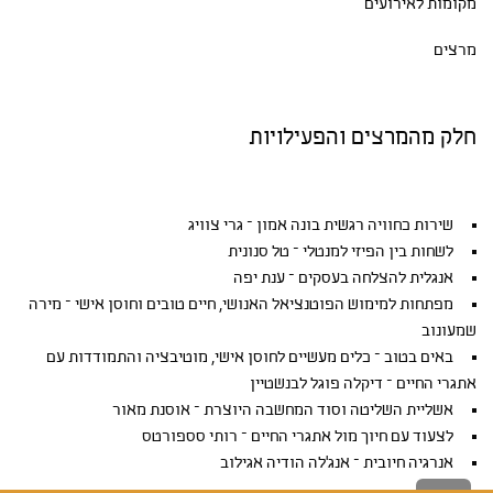
מקומות לאירועים
מרצים
חלק מהמרצים והפעילויות
שירות כחוויה רגשית בונה אמון – גרי צוויג
לשחות בין הפיזי למנטלי – טל סנונית
אנגלית להצלחה בעסקים – ענת יפה
מפתחות למימוש הפוטנציאל האנושי, חיים טובים וחוסן אישי – מירה
שמעונוב
באים בטוב – כלים מעשיים לחוסן אישי, מוטיבציה והתמודדות עם
אתגרי החיים – דיקלה פוגל לבנשטיין
אשליית השליטה וסוד המחשבה היוצרת – אוסנת מאור
לצעוד עם חיוך מול אתגרי החיים – רותי סספורטס
אנרגיה חיובית – אנג'לה הודיה אגילוב