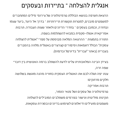
אנגלית להצלחה – בתיירות ובעסקים
הרצאת חשיפה בנושא הכוללת טרמינולוגיה של צירופי מילים המתחברים
למשפטים מובנים, למטרות תקשורת תיירותיות – בדרך אל היעד, ביעד עצמו
ובחזרה, וכמובן בעסקים – בחדרי הדיונים ולאחר שעות העבודה. תרבות
אמריקאית אנגלו-סקסית כמבוא להשתלמות בשפה.
התורה בתמצות – ההרצאה המלאה מבוססת על ספרי "אנגלית להצלחה
עסקית" הכולל דוגמאות וסיפורים קצרצרים באנגלית מלווה בהסברים
בעברית (באתר "עברית" בדיגיטל ובדפוס).
בעידן הבינה המלאכותית עלינו לדעת להשתלב ברמה האנושית בין דוברי
שפה זרה,
ענת יפה תגלה לכם את האנגלית העסקית כחוויה מהנה מוגשת בשלושה
חלקים מרתקים:
תרבות אמריקה
טרמינולוגיה של עסקים ושל פנאי הומור,
תקינות פוליטית וגישור כגורמים משתלבים המובילים להצלחה
משפטים מועילים ודיאלוגים לשימוש בדיונים ובסגירת עסקאות.