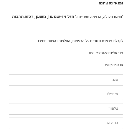
ופנאי נס ציונה
"מצגת מעולה, הרצאה מעניינת."
מזל זיו-שמעון, משען, רכזת תרבות
לקבלת פרטים נוספים על הרצאות, המלצות והצעת מחיר:
פנו אלינו 050-7387650
או צרו קשר:
שם:
אימייל:
טלפון:
הודעה: