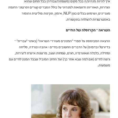
איך להיות מנהיג/ה בכל מקום (משפחה/עבודה) בכל תחום שהוא
הגדרות, תאוריות ודוגמאות למנהיגי על כולל הסברים קצרים וסרטוני הדגמה
מעניינים, ושימוש בכלים כגון NLP, אימון, תקינות פוליטית והומור
כאסטרטגיות להצלחה בתקשורת.
השראה – הקרוסלה של החיים
הרצאה המבוססת על ספרי "המנונים מעוררי השראה" (באתר "עברית" –
בדיגיטל ובדפוס) על הדברים החשובים בחיים : אהבה ובגידה, סליחה
ומחילה, כלכלה וגאוגרפיה, חגים, שמחות ועצב, פרשנות אישית ליצירות,
גישה לחיים (וגם למה שבא אחר כך) ועל החזון המוביל שבכל המנון לחיים עם
משמעות.