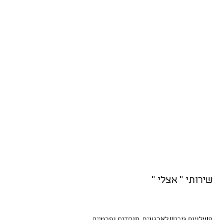
שירותי " אצלי "
פעילויות גיבוש
לארגונים, מוסדות ופרטיים