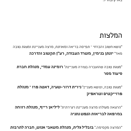
בארץ ובחו"ל.
המלצות
"נושא חשוב והכרחי – תפיסה בריאה ומאוזנת, מרצה מעניינת ומצגת טובה
מאד"
יונתן בנימין, משרד העבודה, רע"ן תקשוב והדרכה
"מצגת טובה שהועברה בצורה מעניינת"
רומינה עמדי, מנהלת חברת
סיעוד מסר
"מצגת טובה, ונושא מעניין"
נירית דרור-שעיה, דאטה פרו – מנהלת
פרוייקטים וטראפיק
"הרצאה מעולה! מרצה מעניינת ויצירתית"
ליליאן רייף, מנהלת רווחה
במרפאה לבריאות הנפש נתניה
"המרצה מקסימה."
בובליל גלית, מנהלת משאבי אנוש, חברה לתרבות