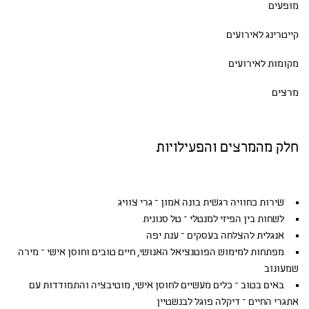
מופעים
קייטרינג לאירועים
מקומות לאירועים
מרצים
חלק מהמרצים והפעילויות
שירות כחוויה רגשית בונה אמון – גרי צוויג
לשחות בין הפיזי למנטלי – טל סנונית
אנגלית להצלחה בעסקים – ענת יפה
מפתחות למימוש הפוטנציאל האנושי, חיים טובים וחוסן אישי – מירה
שמעונוב
באים בטוב – כלים מעשיים לחוסן אישי, מוטיבציה והתמודדות עם
אתגרי החיים – דיקלה פוגל לבנשטיין