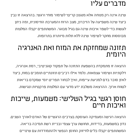
מדברים עליו
שינה אינה רק מנוחה אלא מנגנון קריטי לשימור מוחי ורגשי. בהרצאה זו נבין
כיצד שינה משפיעה על הזיכרון, מצב הרוח והמערכת החיסונית, ומה ניתן
לעשות כדי לשפר איכות שינה גם בגיל מבוגר. המשתתפים יקבלו המלצות
מבוססות מחקר לשיפור שינה ללא תלות מיותרת בתרופות.
תזונה שמחזקת את המוח ואת האנרגיה
היומית
הרצאה זו מתמקדת בהשפעת התזונה על תפקוד קוגניטיבי, רמת אנרגיה,
דלקתיות ושימור עצמאות. נלמד אילו רכיבים תזונתיים תומכים במוח, כיצד
לאזן סוכר בדם למניעת עייפות, ואיך לבחור תפריט יומי שמקדם בריאות
לטווח ארוך. ההרצאה משלבת ידע מדעי עם המלצות פרקטיות ונגישות.
חוסן רגשי בגיל השלישי: משמעות, שייכות
ואיכות חיים
הרצאה רגישה ומעמיקה העוסקת בצרכים הרגשיים של האדם לאורך השנים.
נדון במשמעות, בדידות, תחושת ערך עצמי ובניית רשת תמיכה בריאה.
המשתתפים יקבלו כלים לחיזוק החוסן הנפשי ולהתמודדות עם שינויים