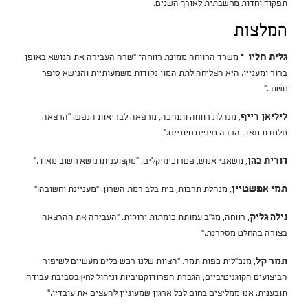
תפקוד וחדות מחשבתית לאורך השנים.
המלצות
גלית חליו –
משרד הרווחה ממונת רווחה
– "שרה העבירה את הנושא באופן
ברור ומעניין. היא הצליחה לתת המון נקודות משמעותיות והנושא סופר
חשוב."
ליליאן רייף
, מנהלת רווחה ותמיכה, מרפאה לבריאות הנפש.
"הרצאה
מלמדת מאד. הרבה טיפים חיוניים."
דורית כהן
, משאבי אנוש, פטרוכימיקלים.
"מקצוענית! נושא חשוב מאוד."
תמי אפשטיין
, מנהלת תרבות, בית בלב רמת השרון.
"מעניינת וחשובה!"
נילה גליק
, רווחה, מג"ב עמותת כומתות ירוקות.
"העבירה את ההרצאה
בצורה בהחלט מסקרנת."
תמר קל
, מנכ"לית כפות תמר.
"הצוות שלנו רכש כלים מעשיים לשיפור
הביצועים הקוגניטיביים, הגברת הפרודוקטיביות וניהול לחץ בסביבת עבודה
תובענית. אנו ממליצים בחום לכל ארגון שמעוניין להעצים את עובדיו."