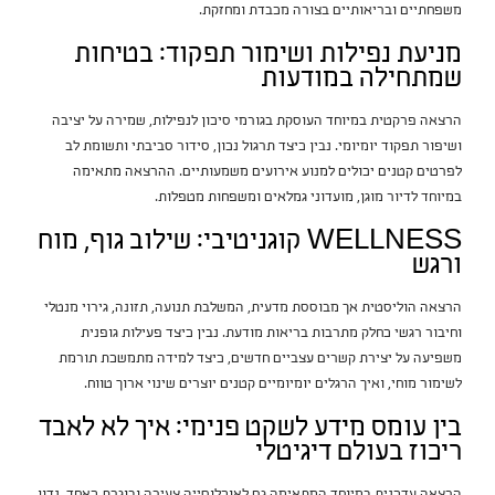
משפחתיים ובריאותיים בצורה מכבדת ומחזקת.
מניעת נפילות ושימור תפקוד: בטיחות
שמתחילה במודעות
הרצאה פרקטית במיוחד העוסקת בגורמי סיכון לנפילות, שמירה על יציבה
ושיפור תפקוד יומיומי. נבין כיצד תרגול נכון, סידור סביבתי ותשומת לב
לפרטים קטנים יכולים למנוע אירועים משמעותיים. ההרצאה מתאימה
במיוחד לדיור מוגן, מועדוני גמלאים ומשפחות מטפלות.
WELLNESS קוגניטיבי: שילוב גוף, מוח
ורגש
הרצאה הוליסטית אך מבוססת מדעית, המשלבת תנועה, תזונה, גירוי מנטלי
וחיבור רגשי כחלק מתרבות בריאות מודעת. נבין כיצד פעילות גופנית
משפיעה על יצירת קשרים עצביים חדשים, כיצד למידה מתמשכת תורמת
לשימור מוחי, ואיך הרגלים יומיומיים קטנים יוצרים שינוי ארוך טווח.
בין עומס מידע לשקט פנימי: איך לא לאבד
ריכוז בעולם דיגיטלי
הרצאה עדכנית במיוחד המתאימה גם לאוכלוסייה צעירה ובוגרת כאחד. נדון