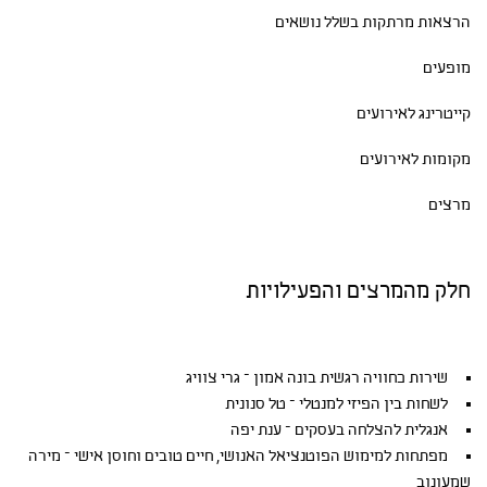
הרצאות מרתקות בשלל נושאים
מופעים
קייטרינג לאירועים
מקומות לאירועים
מרצים
חלק מהמרצים והפעילויות
שירות כחוויה רגשית בונה אמון – גרי צוויג
לשחות בין הפיזי למנטלי – טל סנונית
אנגלית להצלחה בעסקים – ענת יפה
מפתחות למימוש הפוטנציאל האנושי, חיים טובים וחוסן אישי – מירה
שמעונוב