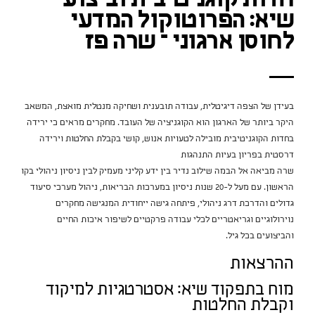
חדות קוגניטיבית וביצועי
שיא: הפרוטוקול המדעי
לחוסן ארגוני – שרה פז
בעידן של הצפה דיגיטלית, עבודה תובענית ושחיקה מנטלית מואצת, המשאב
היקר ביותר של הארגון הוא הקוגניציה של העובד. מחקרים מראים כי ירידה
בחדות הקוגניטיבית מובילה לטעויות אנוש, קושי בקבלת החלטות וירידה
דרסטית בפריון בעיות התנהגות
שרה מביאה אל הבמה שילוב נדיר בין ידע קליני מעמיק לבין ניסיון ניהולי בקו
הראשון. עם מעל ל-20 שנות ניסיון במערכות הבריאות, ניהול מערכי סיעוד
גדולים והדרכת דרג ניהולי, פיתחה גישה ייחודית המנגישה מחקרים
נוירולוגיים וגריאטריים לכלי עבודה פרקטיים לשיפור איכות החיים
והביצועים בכל גיל.
ההרצאות
מוח בתפקוד שיא: אסטרטגיות למיקוד
וקבלת החלטות