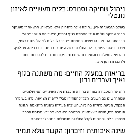
ניהול שחיקה וסטרס: כלים מעשיים לאיזון
מנטלי
בעולם תובעני ומאיץ, שחיקה אינה מותרות אלא מציאות. הרצאה זו מעניקה
הבנה עמוקה של מנגנוני הסטרס בגוף ובמוח, וכיצד הם משפיעים על
הבריאות הפיזית והנפשית. המשתתפים יקבלו כלים לניהול עומס רגשי,
שיפור ויסות עצמי, קבלת החלטות רגועה יותר והתמודדות בריאה עם לחץ.
ההרצאה משלבת דוגמאות מהשטח וטכניקות מוכחות להפחתת מתח
ולהגברת חוסן אישי.
בריאות במעגל החיים: מה משתנה בגוף
ואיך נערכים נכון
הרצאה המסבירה בצורה בהירה ומכבדת את השינויים הפיזיולוגיים
שמתרחשים עם השנים, מבלי להפחיד ומבלי לייפות מציאות. נדון בשימור
תפקוד, מניעת מחלות כרוניות, חשיבות פעילות גופנית מותאמת, תזונה
תומכת מוח, ושימור עצמאות. המטרה היא להעניק ידע מבוסס מחקר
שיאפשר למשתתפים לקבל החלטות מושכלות בנוגע לבריאותם
שינה איכותית וזיכרון: הקשר שלא תמיד