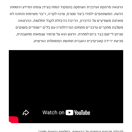
הרצאה מרתקת ועדכנית העוסקת בתפקוד המוח בעידן עומס המידע והסחות
הדעת. המשתתפים ילמדו כיצד סטרס, שינה לקויה, ריבוי משימות ותזונה לא
מאוזנת משפיעים על הזיכרון, הריכוז והיכולת לקבל החלטות. ההרצאה
משלבת מחקרים עדכניים מתחום הנוירולוגיה עם כלים יישומיים פשוטים
שניתן ליישם כבר ביום למחרת. הדגש הוא על שימור עצמאות מחשבתית,
מניעת ירידה קוגניטיבית והגברת תחושת המסוגלות האישית.
לקבלת פרטים נוספים על הרצאות, המלצות והצעת מחיר: