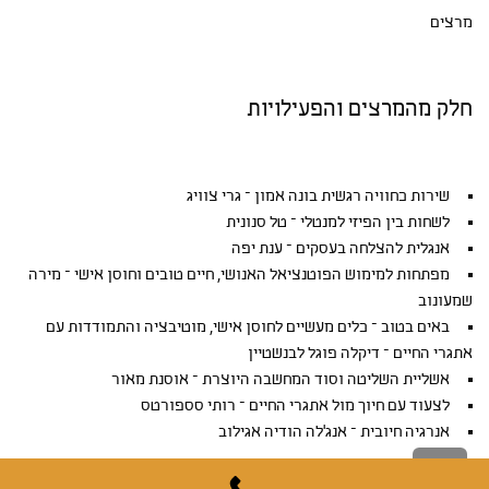
מרצים
חלק מהמרצים והפעילויות
שירות כחוויה רגשית בונה אמון – גרי צוויג
לשחות בין הפיזי למנטלי – טל סנונית
אנגלית להצלחה בעסקים – ענת יפה
מפתחות למימוש הפוטנציאל האנושי, חיים טובים וחוסן אישי – מירה
שמעונוב
באים בטוב – כלים מעשיים לחוסן אישי, מוטיבציה והתמודדות עם
אתגרי החיים – דיקלה פוגל לבנשטיין
אשליית השליטה וסוד המחשבה היוצרת – אוסנת מאור
לצעוד עם חיוך מול אתגרי החיים – רותי סספורטס
אנרגיה חיובית – אנג'לה הודיה אגילוב
גלילה