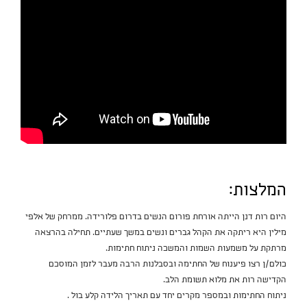
המלצות:
היום רות דנן הייתה אורחת פורום הנשים בדרום פלורידה. ממרחק של אלפי
מילין היא ריתקה את הקהל גברים ונשים במשך שעתיים. תחילה בהרצאה
מרתקת על משמעות השמות והמשכה ניתוח חתימות.
כולם/ן רצו פיענוח של החתימה ובסבלנות הרבה מעבר לזמן המוסכם
הקדישה רות את מלוא תשומת הלב.
ניתוח החתימות ובמספר מקרים יחד עם תאריך הלידה קלע בול .