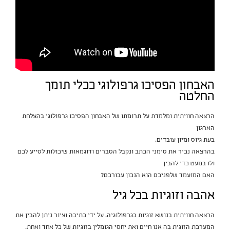
האבחון הפסיכו גרפולוגי ככלי תומך
החלטה
הרצאה חוויתית ומלמדת על תרומתו של האבחון הפסיכו גרפולוגי בהצלחת
הארגון
בעת גיוס ומיון עובדים.
בהרצאה נכיר את סימני הכתב ונקבל הסברים ודוגמאות שיכולות לסייע לכם
ולו במעט כדי להבין
האם המועמד שלפניכם הוא הנכון עבורכם?
אהבה וזוגיות בכל גיל
הרצאה חוויתית בנושא זוגיות בגרפולוגיה. על ידי כתיבה וציור ניתן להבין את
המערכת הזוגית בה אנו חיים ואת יחסי הגומלין בזוגיות של כל אחד ואחת.