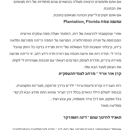
אם אתם מחפשים הרצאה מעולה בנושאים שהם מומחיות של רות מצאתם
את הכתובת
אם אתם זקוקים לייעוץ הכוונה מצאתם כתובת.
שושנה צמח ‎ Plantation, Florida
אחרי שהקשבתי להרצאה של רות, הזמנתי אצלה מפה עסקית ואישית
המבוססת על תורת הנומורולוגיה. הפגישה על המפה הייתה מפורטת ומלאה
בידע, קיבלתי תשובות לכל השאלות שלי ורות מצידה בדקה כל הזמן שהכל
ברור לי. תודה רות את אישה חכמה עם ראיה חדה וידע רחב. זו הייתה פגישה
מאירת עיניים, חודרת לעומק הפרטים ויצאתי עם תובנות שעוזרות לי לקחת
את העסק לצעד הבא שלו.
קרן אור ארזי – מרחב לצמיחהעסקית
רות העבירה קורס פיענוח ציורי ילדים בדרך מרתקת, מעניינת ומקצועית.
נכנסתי לעולם הילד והאדם בכלל דרך הציור שהוא התת מודע הבא לביטוי
בכל אפקט, אם דרך ציור משפחה, עץ, צבע ועוד…
ממליצה מאוד
תאגיד לחינוך שהם – דינה רגפורקר
אתמול השתתפתי בקורס חוויתי של רות דנן – מכון לגרפולוגיה ונומרולוגיה