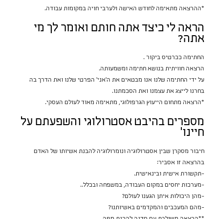
*ההרצאה מתאימה לחודש האישה ולערבי חויה במקומות עבודה.
הראה לי כיצד אתה חותם ואומר לך מי
אתה?
החתימה ככרטיס ביקור .
הרצאה חוויתית בנושא חתימה ומשמעותה.
על ידי החתימה שלנו אנו מבטאים את ה'אני' הפרטי שלנו ואת הדרך בה
בחרנו לייצג את עצמנו ואת הסכמתנו.
*הרצאה מתחום הייעוץ הגרפולוגי, מתאימה מאוד לעולם העסקי.
מספרים בהיבט אסטרולוגי והשפעתם על
חיינו'
חיבור מסקרן שבין אסטרולוגיה ונומרולוגיה להבנת אשיותו של האדם
בהרצאה זו אסביר:
-תקשורת אישית ובינאישית.
-מערכות יחסים במקום העבודה, במשפחה ובכלל..
-מהן היכולות איתן הגענו לעולם?
-מהם המעכבים והמקדמים באשיותנו?
**הרצאה משולבת עם סדנה להכנת מפה