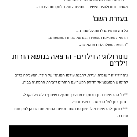
אסטרו נומרולוגית אישית- מתאימה מאוד למקומות עבודה.
בעזרת השם'
כל מה שרציתם לדעת על שמות…
הרצאה מעניינת ומעשירה בנושא שמות ומשמעותם.
*הרצאה מעולה לחודש האישה.
נומרולוגיה וילדים- הרצאה בנושא הורות
וילדים
נומרולוגיה יישומית יעילה, להבנת עולמו הפנימי של הילד, המעניקה כלים
למימוש הפוטנציאל וחיזוק הקשר עם ההורים ליצירת הרמוניה בבית.
**כל ההרצאות הינן מרתקות עם ערך מוסף. בשיתוף מלא של הקהל.
-משך זמן לעל הרצאה – כשעה וחצי.
***בנוסף להרצאות אילו ישנן סדנאות נוספות המתאימות גם הן למקומות
עבודה.