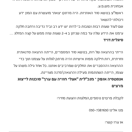
אבחונית מש.פ.ע.
ראשל״צ בנושא סוד האותיות. היה מרתק! יצאתי מועשרת עם המון ידע
ויכולתי להשאר
שם לעוד שעות רבות וטובות כי לרות יש ידע רב וביד נדיבה ורחבה חלקה
עימנו את הידע שלה עד כמה שניתן ב 2-4 שעות שזה ממש על קצה המזלג …
סיגלית דויד
הייתי בהרצאה של רות, בנושא סוד המספרים, הייתה הרצאה סדנאתית
וחויתית, רות חילקה מפות אישיות והיה מרתק לגלות על עצמנו תוך כדי
ההרצאה וההסברים את החלקים שמרכיבים אותנו. כל אחד גילה משהו על
עצמו, הייתה השתתפות פעילה והרצאה\סדנה מצויינת.
אנסטסיה אופק – מנכ"לית "אצלי חוויה עם ערך" סוכנות לייצוג
מרצים
לקבלת פרטים נוספים,המלצות והצעת מחיר:
פנו אלינו 050-7387650
או צרו קשר: