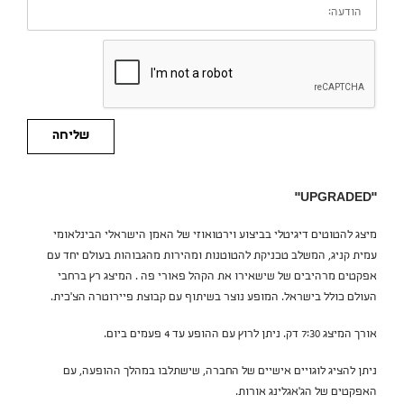
הודעה:
שליחה
״UPGRADED״
מיצג להטוטים דיגיטלי בביצוע וירטואוזי של האמן הישראלי הבינלאומי
עמית קניג, המשלב טכניקת להטוטנות ומהירות מהגבוהות בעולם יחד עם
אפקטים מרהיבים של שישאירו את הקהל פאורי פה . המיצג רץ ברחבי
העולם כולל בישראל. המופע נוצר בשיתוף עם קבוצת פיירוטרה הצ׳כית.
אורך המיצג 7:30 דק. ניתן לרוץ עם ההופע עד 4 פעמים ביום.
ניתן להציג לוגויים אישיים של החברה, שישתלבו במהלך ההופעה, עם
האפקטים של הג׳אגלינג אורות.