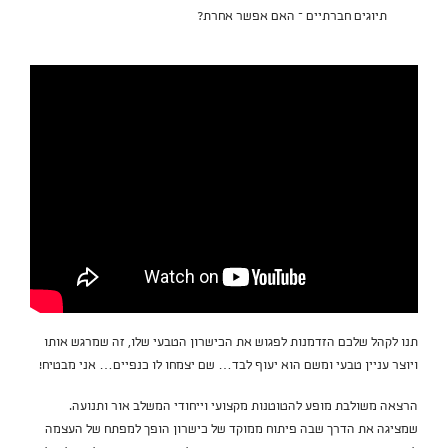
תיוגים חברתיים – האם אפשר אחרת?
תנו לקהל שלכם הזדמנות לפגוש את הכישרון הטבעי שלו, זה שמרגש אותו
ויוצר עניין טבעי ומשם הוא יעוף לבד… שם יצמחו לו כנפיים… אני מבטיח!
הרצאה משולבת מופע להטוטנות מקצועי וייחודי המשלב אור ותנועה.
שמציגה את הדרך שבה פיתוח ממוקד של כישרון הופך למפתח של העצמה