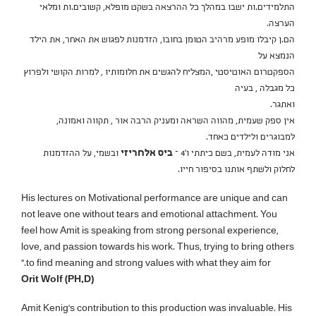
התלמידים.ות ישבו במהלך כל ההרצאה בשקט מופלא, קשובים.ות ומלאי
הערצה.
הם.ן קיבלו מופע מרהיב הטומן בחובו, הזדמנות לפגוש את האחר, את הילד
הנמצא על
הספקטרום האוטיסטי ,המצליח להגשים את חלומותיו , למרות הקושי ולפרוץ
כל מגבלה , בעיה
ואתגר.
אין ספק שעמית, מהווה השראה ומעניק הרבה אור , תקווה ואמונה,
למבוגרים ולילדים כאחד.
אני מודה לעמית, בשם כיתתי ו'4 –
ביס אלחריזי
ובשמי, על ההזדמנות
לחלוק ולשתף אותנו בסיפור חייו.
His lectures on Motivational performance are unique and can
not leave one without tears and emotional attachment. You
feel how Amit is speaking from strong personal experience,
love, and passion towards his work. Thus, trying to bring others
to find meaning and strong values with what they aim for."
Orit Wolf (PH.D)
Amit Kenig’s contribution to this production was invaluable. His