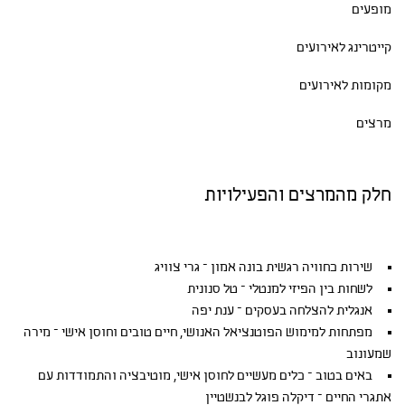
מופעים
קייטרינג לאירועים
מקומות לאירועים
מרצים
חלק מהמרצים והפעילויות
שירות כחוויה רגשית בונה אמון – גרי צוויג
לשחות בין הפיזי למנטלי – טל סנונית
אנגלית להצלחה בעסקים – ענת יפה
מפתחות למימוש הפוטנציאל האנושי, חיים טובים וחוסן אישי – מירה
שמעונוב
באים בטוב – כלים מעשיים לחוסן אישי, מוטיבציה והתמודדות עם
אתגרי החיים – דיקלה פוגל לבנשטיין