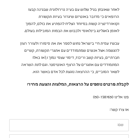
לאחר שאובחן בגיל שלוש עם בעיה נוירולוגית שבגינה קבעו
הרופאים כי מדובר באוטיזם שיגרור בעיות תקשורת
וקואורדינציה קשות במיוחד הצליח להפתיע את כולם, להפוך
לאומן ג׳אגלינג בינלאומי ולכבוש את הבמות המובילות בעולם.
עכשיו עמית חיי בישראל נחוש לספר את את סיפורו ולעורר רצון
להגשמה אצל אנשים שמתמודדים עם אתגרי תקשורת, קשיים
חברתיים, בעיות קשב וריכוז, דימוי עצמי נמוך ו\או כאלו
המתמודדים עם אתגרים על הרצף האוטיסטי. וגם לתת השראה
לשאר הסוביים, כי ההרצאה נוגעת לכל אדם באשר הוא.
לקבלת פרטים נוספים על הרצאות, המלצות והצעת מחיר:
פנו אלינו 050-7387650
או צרו קשר:
שם:
אימייל: