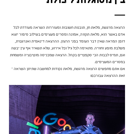
בין מסוגלות ליכולת
הרצאה מרגשת, מלאת חן, תובנות חשובות ומעוררות השראה מעודדת לכל
אדם באשר הוא, מלאת תקווה, אמונה ומסרים מעצימים בשילוב סיפור יוצא
דופן המראה שאין דבר העומד בפני הרצון. ההרצאה דינאמית ואנרגטית,
משלבת מופע וחוויה. מתאימה לכל גיל וכל אירוע, שלא תשאיר אף עין יבשה
וגם, תמיס לבבות הכי סקפטיים בקהל. הרצאה שמכניסה מוטיבציה ומשמחת
במסרים המעצימים.
אם אתם מחפשים הרצאה מרגשת, מלאת נקודות למחשבה שתיתן השראה –
זאת ההרצאה עבורכם!