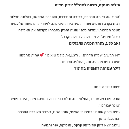
אילנה מונקה, משנה למנכ״ל יוניון מדיה
"ההרצאה הייתה מרתקת, ברורה ומסודרת, מעוררת השראה, העלתה שאלות
רבות בקרב הצופים ועוררה שיח בין החניכים גם לאחריה. הרצאתו של עמית
משנה תפיסות ועמדות כלפי שונות ומגוון בחברה ומקדמת את האמונה
ביכולותיו של כל אדם להצליח ולהתקדם."
זאב סלע, מנהל תכנית שיבולים
יואו תקשיבי עמית מדהים… ריגש,את כולנו ש א פ ו
עמית מהמם!!!
מעורר השראה היה וואו, המלצה מצויינת.
לילך עמותה לתפנית בחינוך
יפעת צדוק עמותת
את סיפורו של עמית , התלמידים.ות לא הכירו וכל המפגש איתו, היה מפתיע
ושונה עבורם.ן .
עמית ריתק אותם.ן בסיפורו האישי, אותו הגיש, בצורה מעוררת הערצה
והתפעלות, תוך
שילוב יוצא דופן של מופע קרקס , מוסיקה, אור ותנועה.