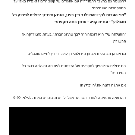
להגשמה גם במצבי התמודדות עם אתגרים של קשב וריכוז ואפילו כאלו על
הספקטרום האוטיסטי
"אני העדות לכך שהשילוב בין רצון, אומץ ודמיון יכולים לפרוץ כל
מגבלה!" – עמית קניג – אומן במה מקצועי
״ההצלחה שלי היא דוגמה חיה לכך שתיוג חברתי, בעיות מוטוריקה או
תקשורת
גם אם הן מבוססות אבחון נוירולוגי הן לא גזר-דין לחיים מוגבלים
הם יכולים גם להפוך למקפצה של הזדמנות לצמיחה והצלחה כנגד כל
הסיכויים״
אם את\ה רוצה את\ה יכול\ה!
ההרצאה מתאימה לעורר השראה אצל ילדים ומבוגרים כאחד. לגילאי 9-99