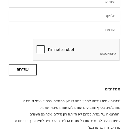
טלפון:
הודעה:
שליחה
ממליצים
״בזכות עמית נוכחנו להבין כמה אומץ, התמדה, בטחון עצמי ואמונה
משתלמים בסוף ומובילים אותנו להגשמה וסיפוק עצמי.
!ההרצאה של עמית כמובן לא הייתה רק מילים, אלה גם מעשים
עמית הצליח להסביר את כל אותם הכלים ההכרחיים לחיים תוך כדי מופע
מרהיב, מרתק ומרגש!״