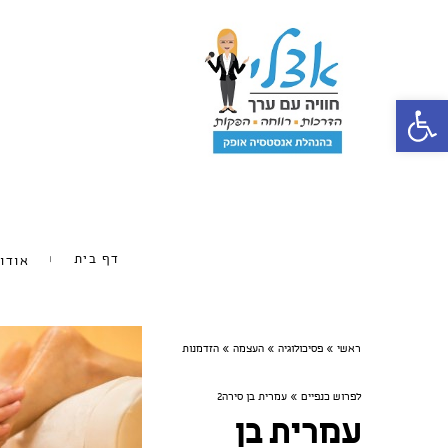
פתח סרגל נגישות
דף בית
אודו
ראשי
»
פסיכולוגיה
»
העצמה
»
הזדמנות
לפרוש כנפיים
»
עמרית בן סירה2
עמרית בן