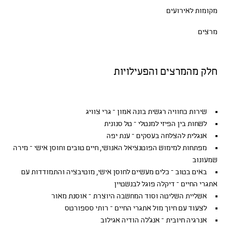
מקומות לאירועים
מרצים
חלק מהמרצים והפעילויות
שירות כחוויה רגשית בונה אמון – גרי צוויג
לשחות בין הפיזי למנטלי – טל סנונית
אנגלית להצלחה בעסקים – ענת יפה
מפתחות למימוש הפוטנציאל האנושי, חיים טובים וחוסן אישי – מירה
שמעונוב
באים בטוב – כלים מעשיים לחוסן אישי, מוטיבציה והתמודדות עם
אתגרי החיים – דיקלה פוגל לבנשטיין
אשליית השליטה וסוד המחשבה היוצרת – אוסנת מאור
לצעוד עם חיוך מול אתגרי החיים – רותי סספורטס
אנרגיה חיובית – אנג'לה הודיה אגילוב