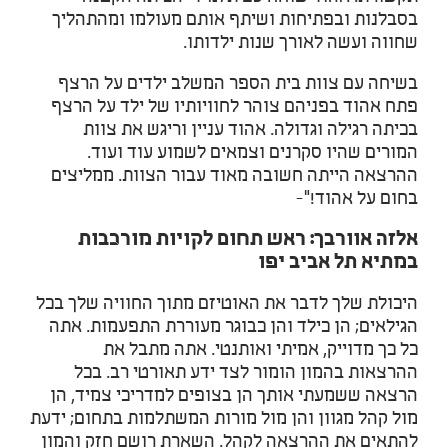
בסבלנות ובפתיחות ושיתף אותם מעולמו ומהתהליך
שחווה ועשה לאורך שנות ילדותו.
בשיחה עם צוות בית הספר המשלב ילדים על הרצף
פתח אהוד בפניהם צוהר לחוויותיו של ילד על הרצף
בכיתה רגילה וגדולה. אהוד עניין וריגש את צוות
המורים שהיו סקרנים וצמאים לשמוע עוד ועוד.
ההרצאה הייתה חשובה מאוד עבור הצוות. ממליצים
בחום על אהוד!"-
אלזה אוורבך: ראש תחום לקויות מורכבות
במתיא תל אביב יפו
היכולת שלך לדבר את האוטיזם מתוך החוויה שלך בכל
הגילאים; הן כילד והן כבוגר מעוררת התפעמות. אתה
כל כך מדוייק, אמיתי ואותנטי. אתה מתבל את
ההרצאות בהמון הומור לצד ידע תאורטי רב. בכל
הרצאה ששמעתי אותך הן בצופים למדריכי צמיד, הן
מול קהל מגוון והן מול מורות המשתלמות בתחום; ידעת
להתאים את ההרצאה לקהל. השארת רושם חזק והמון