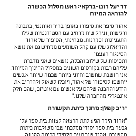
דר יעל רוט-ברקאי: ראש מסלול הכשרה
להוראה המיוח
אהוד סיפר את סיפורו באופן בהיר ואותנטי, בתבונה
ורגישות, וניהל שיח מרחיב עם הסטודנטיות שגילו
התעניינות וסקרנות. מבחינתי, הסיפור של אהוד
והדיאלוג שלו עם קהל השומעים ממחיש גם את נושא
הסינגור העצמי
ותפיסות של שילוב והכלה, נושאים שאני מדברת
עליהם רבות בקורסים השונים במסלול החינוך המיוחד.
אני חושבת שחשוב וחיוני ביותר שכמה שיותר א.נשים
ייחשפו לסיפורו של אהוד, ויוכלו לשאול ולהרחיב את
הידע וההבנה שלהם על אנשים עם אוטיזם, שהם חלק
אינטגרלי מהחברה שלנו."
יריב קפלן: מחנך כיתת תקשורת
"אהוד היקר הגיע לתת הרצאה לצוות בית ספר עלי
גבעה בית ספר יסודי ממלכתי שבו משולבות כיתות
תקשורת. אהוד שוחח עם תלמידי הכיתה הקטנה