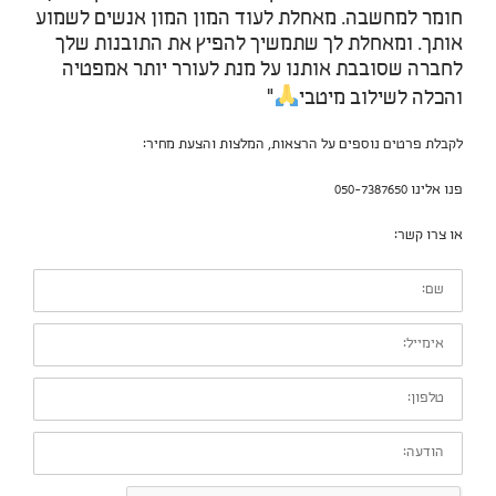
חומר למחשבה. מאחלת לעוד המון המון אנשים לשמוע
אותך. ומאחלת לך שתמשיך להפיץ את התובנות שלך
לחברה שסובבת אותנו על מנת לעורר יותר אמפטיה
והכלה לשילוב מיטבי
"
לקבלת פרטים נוספים על הרצאות, המלצות והצעת מחיר:
פנו אלינו 050-7387650
או צרו קשר:
שם:
אימייל:
טלפון:
הודעה: