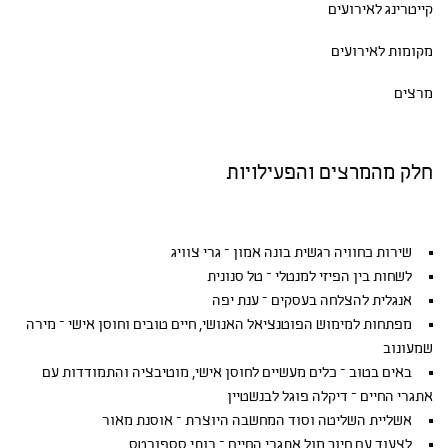
קייטרינג לאירועים
מקומות לאירועים
מרצים
חלק מהמרצים והפעילויות
שירות כחוויה רגשית בונה אמון – גרי צוויג
לשחות בין הפיזי למנטלי – טל סנונית
אנגלית להצלחה בעסקים – ענת יפה
מפתחות למימוש הפוטנציאל האנושי, חיים טובים וחוסן אישי – מירה
שמעונוב
באים בטוב – כלים מעשיים לחוסן אישי, מוטיבציה והתמודדות עם
אתגרי החיים – דיקלה פוגל לבנשטיין
אשליית השליטה וסוד המחשבה היוצרת – אוסנת מאור
לצעוד עם חיוך מול אתגרי החיים – רותי סספורטס