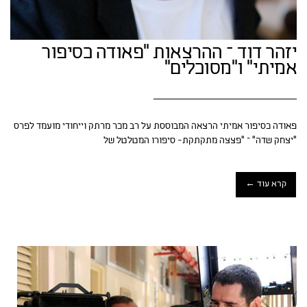
יזהר דוד – ההרצאות "פאודה כסיפור
אמיתי" ו"מסוכלים"
פאודה כסיפור אמיתי הרצאה המבוססת על רב מכר מרתק וייחודי מועמד לפרס
"יצחק שדה" – "פצצה מתקתקת- סיפורו המטלטל של
קרא עוד ←