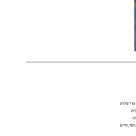
רי צוויג
ית
ה
י, חיים