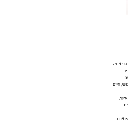
רי צוויג
ית
ה
י, חיים
אישי,
ם –
וצרת –