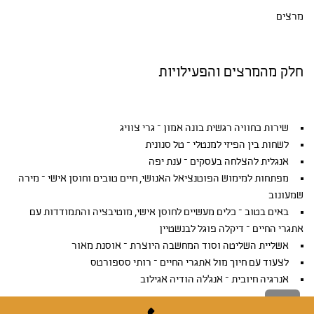
מרצים
חלק מהמרצים והפעילויות
שירות כחוויה רגשית בונה אמון – גרי צוויג
לשחות בין הפיזי למנטלי – טל סנונית
אנגלית להצלחה בעסקים – ענת יפה
מפתחות למימוש הפוטנציאל האנושי, חיים טובים וחוסן אישי – מירה
שמעונוב
באים בטוב – כלים מעשיים לחוסן אישי, מוטיבציה והתמודדות עם
אתגרי החיים – דיקלה פוגל לבנשטיין
אשליית השליטה וסוד המחשבה היוצרת – אוסנת מאור
לצעוד עם חיוך מול אתגרי החיים – רותי סספורטס
אנרגיה חיובית – אנג'לה הודיה אגילוב
גלילה