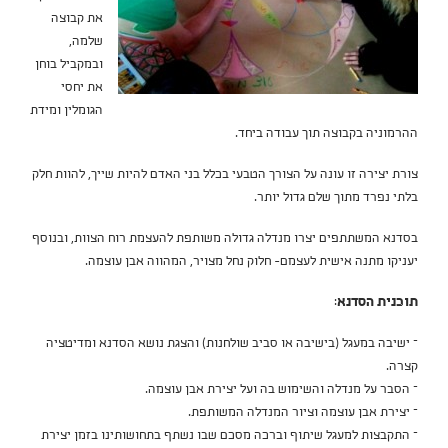
את קבוצה
שלמה,
ובמקביל בוחן
את יחסי
הגומלין ומידת
ההרמוניה בקבוצה תוך עבודה ביחד.
צורת יצירה זו עונה על הצורך הטבעי בכלל בני האדם להיות שייך, להוות חלק
בלתי נפרד מתוך שלם גדול יותר.
בסדנא המשתתפים יצרו מנדלה גדולה משותפת להעצמת רוח הצוות, ובנוסף
יעניקו מתנה אישית לעצמם- חלוק נחל מצויר, המהווה אבן עוצמה.
תוכנית הסדנא
:
– ישיבה במעגל (בישיבה או סביב שולחנות) והצגת נושא הסדנא ומדיטציה
קצרה.
– הסבר על מנדלה והשימוש בה ועל יצירת אבן עוצמה.
– יצירת אבן עוצמה וציור המנדלה המשותפת.
– התקבצות למעגל שיתוף וברכה מסכם שבו נשתף בתחושותינו בזמן יצירת