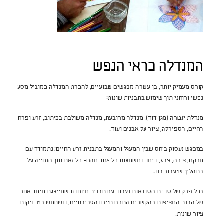
המנדלה כראי הנפש
קורס מעמיק יותר, בן עשרה מפגשים שבועיים, להכרת המנדלה כמוביל מסע
נפשי ורוחני תוך שימוש בתבניות שונות:
מנדלת ינטרה (מגן דוד), מנדלה מרובעת, מנדלה משולבת בכיתוב, זרע ופרח
החיים, הספירלה, ציור על אבנים ועוד.
במפגש נעסוק ביחס שבין המעגל והמעגל בתבנית זרע החיים; נתמודד עם
מרקם, צורה, צבע, דימוי ומשמעות כל אחד מהם- כל זאת תוך הנחייה על
התהליך שיעבור בנו.
בכל פרק של סדרת הסדנאות נעבוד עם תבנית מיוחדת שמייצגת מימד אחר
של הבנת המציאות בהקשרים התרבותיים והסביבתיים, ונשתמש בטכניקות
ציור שונות.