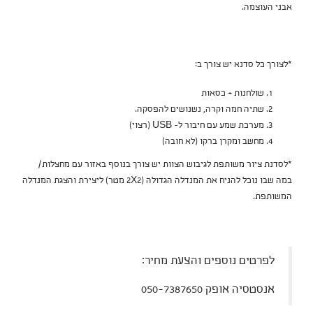
אבני העוצמה.
*לצורך כל סדנא יש צורך ב:
שולחנות + כסאות
שתיה חמה וקרה, נשנושים להפסקה.
מערכת שמע עם חיבור ל- USB (רצוי)
מחשב ומקרן ברקו (לא חובה)
*לסדנת ציור משותפת לגיבוש הצוות יש צורך בנוסף באזור עם מחצלות/
במה שבו נוכל להניח את המנדלה הגדולה (2X2 מטר) ליצירת והצגת המנדלה
המשותפת.
לפרטים נוספים והצעת מחיר:
אנסטסיה אופק 050-7387650