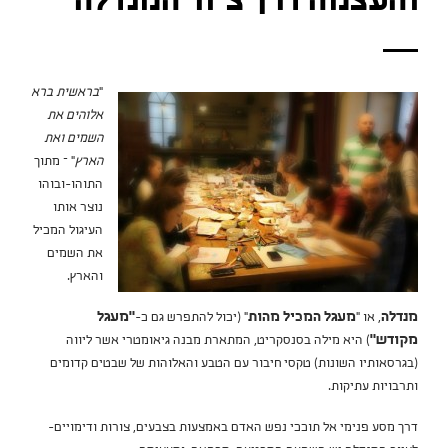
והעצמה דרך ציור המנדלה
"
בראשית ברא
אלוהים את
השמים ואת
הארץ
" – מתוך
התוהו-ובוהו
נוצר אותו
העיגול המכיל
את השמים
והארץ.
מנדלה
, או "
מעגל המכיל מהות
" (יכול להתפרש גם כ-
"מעגל
מקודש"
) היא מילה בסנסקריט, המתארת מבנה גיאומטרי אשר ליווה
(בגרסאותיו השונות) טקסי חיבור עם הטבע והאלוהות של שבטים קדומים
ותרבויות עתיקות.
דרך מסע פנימי אל תוככי נפש האדם באמצעות בצבעים, צורות ודימויים-