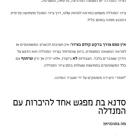
לציור המנדלה יש השפעה המרגיעה, מרפאה, ומעצימה.
ציור המנדלה משמש כמראה למהות שלנו, דרך ציור המובל מתחושה פנימית
והנובע ממנה באופן כליל.
אין שום צורך ברקע קודם בציור
! אין חשיבות לכשרון המשתתפים או
למראה התוצאה המוגמרת, כיוון שהמיוחד בציור המנדלה הוא הדגש על
הדרך שעוברים בלבד. העבודות
לא
ביקורו, אלא יהיה אך ורק
שיתוף
עם
כלל המשתתפים בתחושות שעולות בזמן ציור המנדלה.
*חומרי היצירה מסופקים על ידי מעביר הסדנה.
סדנא בת מפגש אחד להיכרות עם
המנדלה
מה בתוכנית?