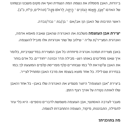
ביהדות, האבן מסמלת את נשמת המת הנצחית ואף את מקום משכנו ובטחונו
של האדם: "אֶבֶן, מָאֲסוּ הַבּוֹנִים – הָיְתָה, לְרֹאשׁ פִּנָּה" (תהילים, קי"ח, כ"ב).
ראשי התיבות של האבן הן: אב/אם – בן/בת – נכד/נכדה.
יצירת אבן העוצמה
משלבת את האנרגיה שהאבן שאבה מאמא אדמה,
ואנרגית המצייר/ת עליה – שילוב של שתי אנרגיות אלו מוביל להעצמה.
באבן מצוירת תמונה אנרגיה מיוחדת: כל אבן המצוירת במדיטטיביות, כלומר
איך שאנו מחליטים באותו רגע- מכילה תדר וכוונה ייחודיים. כל אדם בוחר
את האבן ש"קוראת לו" כמו שבוחרים קלף מפריסת קלפים המוצעת לך; כמו
בבחירת שם לילד. כל אחד מוצא בעצמו את מרכז האבן ומתחיל לצייר.
ביצירת "אבן העוצמה" היוצר מטמיע את האנרגיה שלו באבן- כל אחד והאבן
שלו לאותה נקודה על אורך רצף הזמן.
מעבר לערכה האסתטי, אבן העוצמה משמשת לדברים נוספים- היא כלי עזר
לתפילה, התבוננות, מיקוד, העצמה והתחברות לנשמה.
מה בתוכנית?