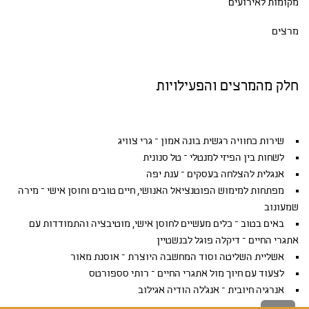
מקומות לאירועים
מרצים
חלק מהמרצים והפעילויות
שירות כחוויה רגשית בונה אמון – גרי צוויג
לשחות בין הפיזי למנטלי – טל סנונית
אנגלית להצלחה בעסקים – ענת יפה
מפתחות למימוש הפוטנציאל האנושי, חיים טובים וחוסן אישי – מירה
שמעונוב
באים בטוב – כלים מעשיים לחוסן אישי, מוטיבציה והתמודדות עם
אתגרי החיים – דיקלה פוגל לבנשטיין
אשליית השליטה וסוד המחשבה היוצרת – אוסנת מאור
לצעוד עם חיוך מול אתגרי החיים – רותי סספורטס
אנרגיה חיובית – אנג'לה הודיה אגילוב