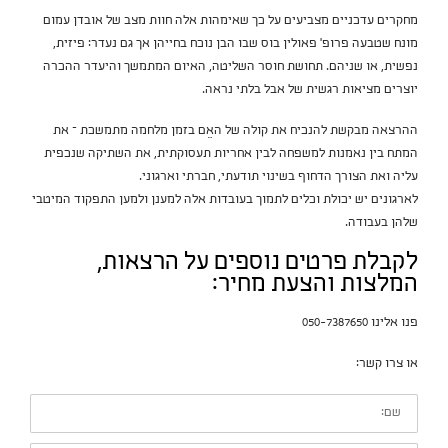
מחקרים עדכניים מצביעים על כך שאימהות אלה חוות מצב של אובדן עמום
מונח שטבעה פרופ’ פאולין בוס שבו הבן נוכח בחייהן אך גם נעדר: פיזית,
נפשית, או שניהם. תחושת חוסר השליטה, האיום המתמשך והיעדר ההכרה
יוצרים מציאות רגשית של אבל בלתי נראה.
ההרצאה מבקשת להנכיח את קולה של האֵם בזמן מלחמה מתמשכת – את
המתח בין נאמנות למשפחה לבין אחריות תעסוקתית, את השתיקה שנכפית
עליה ואת הצורך הדחוף בשינוי תודעתי, חברתי וארגוני.
לארגונים יש יכולת וכלים לתמוך בעובדות אלה למענן ולמען התפקוד המיטבי
שלהן בעבודה.
לקבלת פרטים נוספים על הרצאות,
המלצות והצעת מחיר:
פנו אלינו 050-7387650
או צרו קשר:
שם: