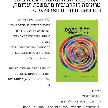
הקסם”, בשילוב התמקמות רגשית בזמן
טראומה קולקטיבית מתמשכת ועמומה,
כמו שאנחנו חווים מאז 7.10.23.
“סליל הקסם – איך נשארים
מחוברים לילדים כשהעולם רועד?”
יוצרים חיבור רגשי, תקשורת
בטוחה ושגרה יציבה – גם בזמן
משבר.
ההרצאה מאפשרת מרחב נשימה
להורים, וגם כלים לשפה רגשית
מותאמת עם הילדים.
מאז 7.10 – אלפי משפחות בישראל
חיות בתוך מציאות של טראומה
קולקטיבית מתמשכת,
המאופיינת
ב:
• אובדן עמום
• שגרה מקוטעת
• חרדה מתמשכת ודאגה לביטחון
• קושי להיות “נוכח” בבית אחרי יום עבודה רווי התראות / סטרס