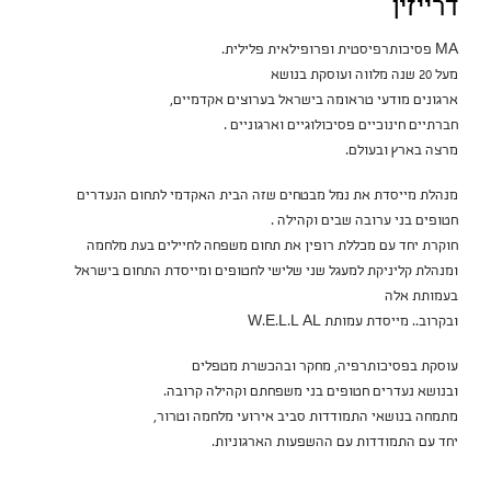
דרייזין
MA פסיכותרפיסטית ופרופילאית פלילית.
מעל 20 שנה מלווה ועוסקת בנושא
ארגונים מודעי טראומה בישראל בערוצים אקדמיים,
חברתיים חינוכיים פסיכולוגיים וארגוניים .
מרצה בארץ ובעולם.
מנהלת מייסדת את נמל מבטחים שזה הבית האקדמי לתחום הנעדרים
חטופים בני ערובה שבים וקהילה .
חוקרת יחד עם מכללת רופין את תחום משפחה לחיילים בעת מלחמה
ומנהלת קליניקת למעגל שני שלישי לחטופים ומייסדת התחום בישראל
בעמותת אלה
ובקרוב.. מייסדת עמותת W.E.L.L AL
עוסקת בפסיכותרפיה, מחקר ובהכשרת מטפלים
ובנושא נעדרים חטופים בני משפחתם וקהילה קרובה.
מתמחה בנושאי התמודדות סביב אירועי מלחמה וטרור,
יחד עם התמודדות עם ההשפעות הארגוניות.