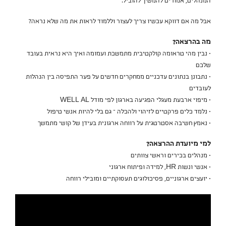
המנהלים, אמורים להמשיך להוביל.
אבל מה אם דווקא עכשיו צריך לעצור וללמוד לראות את מה שלא נראה?
מה בהרצאה?
• נבין מהי טראומה קולקטיבית מתמשכת ועמומה ואיך היא נראית בעובד
שלכם
• נתבונן בנתונים עדכניים ממחקרים חדשים על פער התפיסה בין הנהלות
לעובדים
• מיפוי ארבעת מעגלי הפגיעה בארגון לפי מודל WELL AL
• נלמד כלים פרקטיים לזיהוי ולהכלה – גם בלי להיות אנשי טיפול
• נאמץ חשיבה אסטרטגית על רווחה ארגונית בעידן של קושי מתמשך
למי מיועדת ההרצאה?
• מנהלים בכירים וראשי צוותים
• אנשי ונשות HR, למידה ופיתוח ארגוני
• יועצים ארגוניים, פסיכולוגים תעסוקתיים ומובילי רווחה