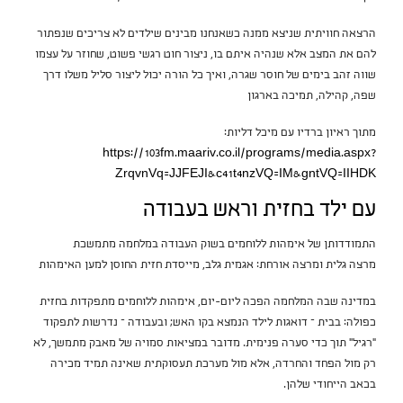
הרצאה חוויתית שניצא ממנה כשאנחנו מבינים שילדים לא צריכים שנפתור
להם את המצב אלא שנהיה איתם בו, ניצור חוט רגשי פשוט, שחוזר על עצמו
שווה זהב בימים של חוסר שגרה, ואיך כל הורה יכול ליצור סליל משלו דרך
שפה, קהילה, תמיכה בארגון
מתוך ראיון ברדיו עם מיכל דליות:
https://103fm.maariv.co.il/programs/media.aspx?
ZrqvnVq=JJFEJI&c41t4nzVQ=IM&gntVQ=IIHDK
עם ילד בחזית וראש בעבודה
התמודדותן של אימהות ללוחמים בשוק העבודה במלחמה מתמשכת
מרצה גלית ומרצה אורחת: אגמית גלב, מייסדת חזית החוסן למען האימהות
במדינה שבה המלחמה הפכה ליום-יום, אימהות ללוחמים מתפקדות בחזית
כפולה: בבית – דואגות לילד הנמצא בקו האש; ובעבודה – נדרשות לתפקוד
“רגיל” תוך כדי סערה פנימית. מדובר במציאות סמויה של מאבק מתמשך, לא
רק מול הפחד והחרדה, אלא מול מערכת תעסוקתית שאינה תמיד מכירה
בכאב הייחודי שלהן.