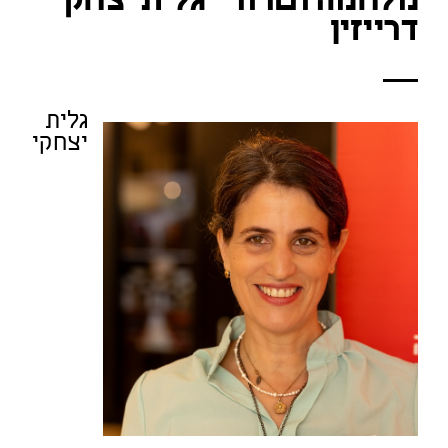
מלחמה וטרור – גלית יצחקי
דרייזין
גלית
יצחקי