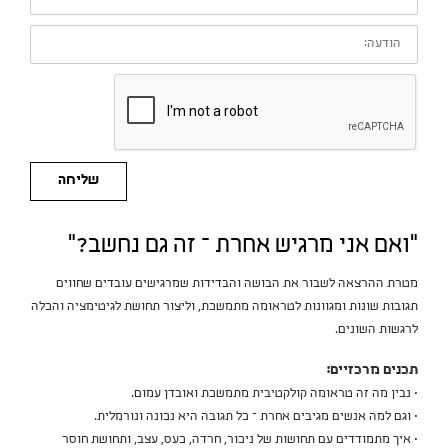
הודעה:
שליחה
“ואם אני מרגיש אחרת – זה גם נחשב?”
מטרת ההרצאה לשבור את הבושה והבדידות שמרגישים עובדים שחווים
תגובות שונות ומגוונות לטראומה מתמשכת, וליצור תחושת לגיטימציה והכלה
לרגשות השונים.
תכנים מרכזיים:
• נבין מה זה טראומה קולקטיבית מתמשכת ואובדן עמום.
• וגם למה אנשים מגיבים אחרת – כל תגובה היא נכונה ונורמלית.
• איך מתמודדים עם תחושות של ניכור, חרדה, כעס, עצב, ותחושת חוסר