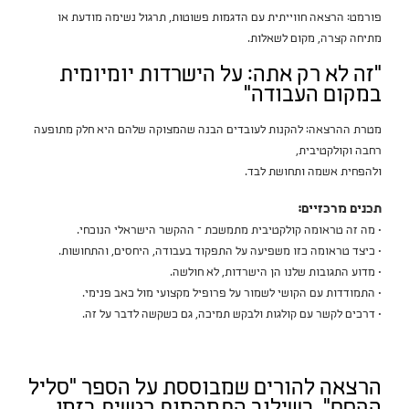
פורמט: הרצאה חווייתית עם הדגמות פשוטות, תרגול נשימה מודעת או
מתיחה קצרה, מקום לשאלות.
“זה לא רק אתה: על הישרדות יומיומית
במקום העבודה”
מטרת ההרצאה: להקנות לעובדים הבנה שהמצוקה שלהם היא חלק מתופעה
רחבה וקולקטיבית,
ולהפחית אשמה ותחושת לבד.
תכנים מרכזיים:
• מה זה טראומה קולקטיבית מתמשכת – ההקשר הישראלי הנוכחי.
• כיצד טראומה כזו משפיעה על התפקוד בעבודה, היחסים, והתחושות.
• מדוע התגובות שלנו הן הישרדות, לא חולשה.
• התמודדות עם הקושי לשמור על פרופיל מקצועי מול כאב פנימי.
• דרכים לקשר עם קולגות ולבקש תמיכה, גם כשקשה לדבר על זה.
הרצאה להורים שמבוססת על הספר “סליל