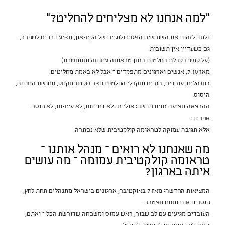
״למה אנחנו לא מצליחים להחליט?”
נלמד לזהות את השורשים הפסיכולוגיים של הקיפאון, ונציע דרכים לשחרר,
גם כשעדיין אין תשובות.
(על קושי בקבלת החלטות בזמן טראומה עמומה ומתמשכת)
מאז 7.10, אנשים וארגונים מתפקדים – אבל לא באמת מחליטים.
במנהלים, עובדים, הורים ומקבלי החלטות נוצר שקט חמקמק, תחושת המתנה,
היסוס.
ההרצאה מציעה זווית חדשה: אולי זה לא דחיינות, לא עייפות, לא חוסר
אחריות
אלא תגובה עמוקה לטראומה קולקטיבית שלא נפתרה.
מה שאנחנו לא רואים – מנהל אותנו –
טראומה קולקטיבית עמומה – מה עושים
איתה בארגון?
המציאות החדשה: מאז 7 באוקטובר, ארגונים בישראל מתנהלים תחת לחץ,
חוסר ודאות ומתח מצטבר.
העובדים מגיעים עם לב שבור, ראש עמוס ומשפחה שדורשת הכל – ואתם,