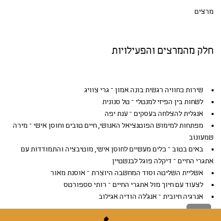
מרצים
חלק מהמרצים והפעילויות
שירות כחוויה רגשית בונה אמון – גרי צוויג
לשחות בין הפיזי למנטלי – טל סנונית
אנגלית להצלחה בעסקים – ענת יפה
מפתחות למימוש הפוטנציאל האנושי, חיים טובים וחוסן אישי – מירה
שמעונוב
באים בטוב – כלים מעשיים לחוסן אישי, מוטיבציה והתמודדות עם
אתגרי החיים – דיקלה פוגל לבנשטיין
אשליית השליטה וסוד המחשבה היוצרת – אוסנת מאור
לצעוד עם חיוך מול אתגרי החיים – רותי סספורטס
אנרגיה חיובית – אנג'לה הודיה אגילוב
גלילה