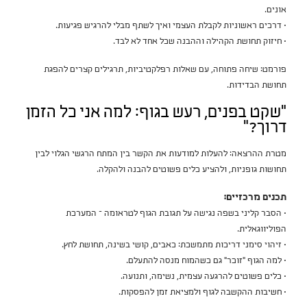
אונים.
• דרכים ראשוניות לקבלת העצמי ואיך לשתף מבלי להרגיש פגיעות.
• חיזוק תחושת הקהילה וההבנה שכל אחד לא לבד.
פורמט: שיחה פתוחה, עם שאלות רפלקטיביות, תרגילים קצרים להפגת
תחושת הבדידות.
“שקט בפנים, רעש בגוף: למה אני כל הזמן
דרוך?”
מטרת ההרצאה: להעלות למודעות את הקשר בין המתח הרגשי הגלוי לבין
תחושות גופניות, ולהציע כלים פשוטים להבנה ולהקלה.
תכנים מרכזיים:
• הסבר קליני בשפה נגישה על תגובת הגוף לטראומה – המערכת
הפוליווגאלית.
• זיהוי סימני דריכות מתמשכת: כאבים, קושי בשינה, תחושת לחץ.
• למה הגוף “זוכר” גם כשהמוח מנסה להתעלם.
• כלים פשוטים להרגעה עצמית, נשימה, ותנועה.
• חשיבות ההקשבה לגוף ולמציאת זמן להפסקות.