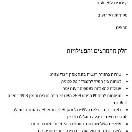
קייטרינג לאירועים
מקומות לאירועים
מרצים
חלק מהמרצים והפעילויות
שירות כחוויה רגשית בונה אמון – גרי צוויג
לשחות בין הפיזי למנטלי – טל סנונית
אנגלית להצלחה בעסקים – ענת יפה
מפתחות למימוש הפוטנציאל האנושי, חיים טובים וחוסן אישי – מירה
שמעונוב
באים בטוב – כלים מעשיים לחוסן אישי, מוטיבציה והתמודדות עם
אתגרי החיים – דיקלה פוגל לבנשטיין
אשליית השליטה וסוד המחשבה היוצרת – אוסנת מאור
לצעוד עם חיוך מול אתגרי החיים – רותי סספורטס