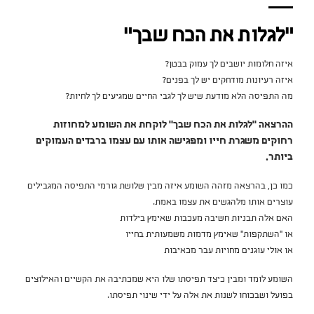
"לגלות את הכח שבך"
איזה חלומות יושבים לך עמוק בבטן?
איזה רעיונות מודחקים יש לך בפנים?
מה התפיסה הלא מודעת שיש לך לגבי החיים שמגיעים לך לחיות?
ההרצאה "לגלות את הכח שבך" לוקחת את השומע למחוזות
רחוקים משגרת חייו ומפגישה אותו עם עצמו ברבדים העמוקים
ביותר.
כמו כן, בהרצאה מזהה השומע איזה מבין שלושת גורמי התפיסה המגבילים
עוצרים אותו מלהגשים את עצמו באמת.
האם אלה תבניות חשיבה מעכבות שאימץ בילדות
או "השתקפות" שאימץ מדמות משמעותית בחייו
או אולי עוגנים מחויות עבר מכאיבות
השומע לומד ומבין כיצד תפיסתו שלו היא שמכתיבה את הקשיים והאילוצים
בפועל ושבכוחו לשנות את אלה על ידי שינוי תפיסתו.