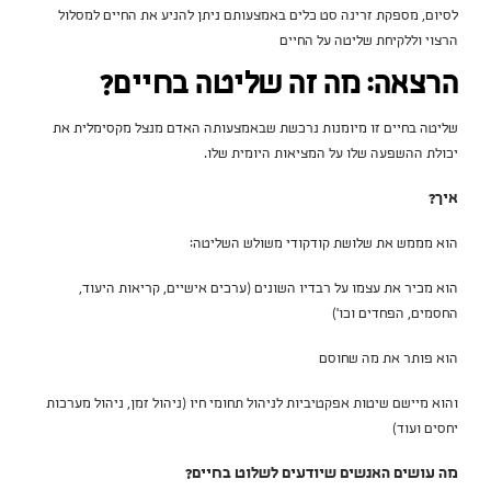
לסיום, מספקת זרינה סט כלים באמצעותם ניתן להניע את החיים למסלול
הרצוי וללקיחת שליטה על החיים
הרצאה: מה זה שליטה בחיים?
שליטה בחיים זו מיומנות נרכשת שבאמצעותה האדם מנצל מקסימלית את
יכולת ההשפעה שלו על המציאות היומית שלו.
איך?
הוא מממש את שלושת קודקודי משולש השליטה:
הוא מכיר את עצמו על רבדיו השונים (ערכים אישיים, קריאות היעוד,
החסמים, הפחדים וכו')
הוא פותר את מה שחוסם
והוא מיישם שיטות אפקטיביות לניהול תחומי חיו (ניהול זמן, ניהול מערכות
יחסים ועוד)
מה עושים האנשים שיודעים לשלוט בחיים?