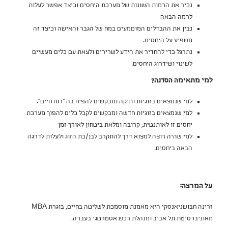
נכיר את הרמות השונות של מערכת היחסים וכיצד אפשר לעלות
לרמה הבאה
נבין את ההבדלים המוטמעים במח של הגבר והאישה וכיצד זה
משפיע על היחסים.
נתרגל כדי להחדיר את הידע לשרירים ולצאת עם כלים מעשיים
לשינוי ושידרוג היחסים.
למי מתאימה הסדנה?
למי שנמצאים בזוגיות ותיקה ומבקשים להפיח בה "רוח חיים".
למי שנמצאים בזוגיות חדשה ומבקשים לקבל כלים להפוך מערכת
יחסים זו לאותנטית, קרובה ומלאת ביטחון לאורך זמן
למי שהיה רוצה למצוא דרך להתקרב לבן/בת הזוג ולעלות לדרגה
הבאה ביחסים.
על המרצה:
זרינה חבושניאנסקי היא מאמנת מוסמכת לשליטה בחיים, בוגרת MBA
מאוניברסיטת תל אביב ומנהלת רכש אסטרטגי בעברה.