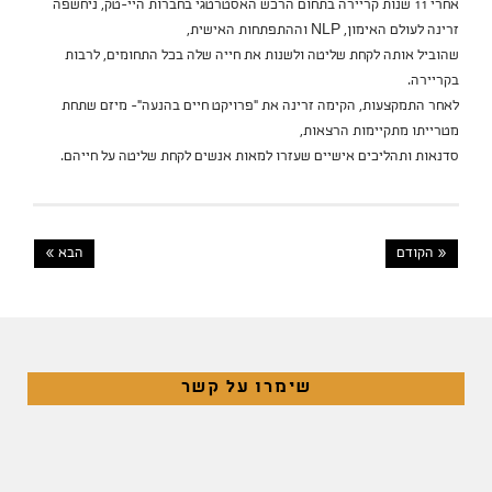
אחרי 11 שנות קריירה בתחום הרכש האסטרטגי בחברות היי-טק, ניחשפה
זרינה לעולם האימון, NLP וההתפתחות האישית,
שהוביל אותה לקחת שליטה ולשנות את חייה שלה בכל התחומים, לרבות
בקריירה.
לאחר התמקצעות, הקימה זרינה את "פרויקט חיים בהנעה"- מיזם שתחת
מטרייתו מתקיימות הרצאות,
סדנאות ותהליכים אישיים שעזרו למאות אנשים לקחת שליטה על חייהם.
« הקודם
הבא »
שימרו על קשר