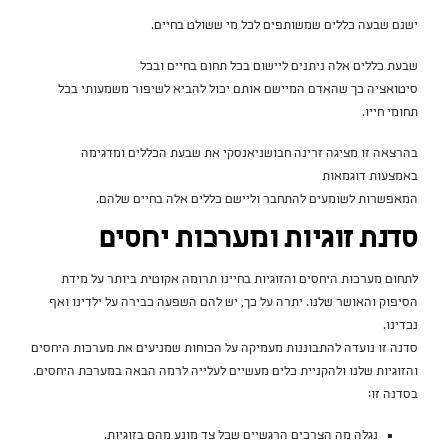
ישנם שבעה כללים שמשותפים לכל מי ששולט בחיים.
שבעת כללים אלה ניתנים ליישום בכל תחום בחיים ובכל
סיטואציה כך שהאדם המיישם אותם יכול להביא לשיפור משמעותי בכל
תחומי חייו.
בהרצאה זו מציגה זרינה חבושניאנסקי את שבעת הכללים ומדגימה
באמצעות דוגמאות
המאפשרות לשומעים להתחבר וליישם כללים אלה בחיים שלהם.
סדנת זוגיות ומערכות יחסים
לתחום מערכות היחסים והזוגיות בחיינו תרומה אקוטית ביותר על מידת
הסיפוק והאושר שלנו. יתרה על כך, יש להם השפעה כבירה על ילדינו ואף
נכדינו.
סדנה זו נועדה להתבוננות מעמיקה על הכוחות שמניעים את מערכות היחסים
והזוגיות שלנו ולהקניית כלים מעשיים לעלייה לרמה הבאה במערכת היחסים.
בסדנה זו:
נגלה מה הצרכים הרגשיים שכל צד מונע מהם בזוגיות.