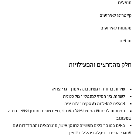
מופעים
קייטרינג לאירועים
מקומות לאירועים
מרצים
חלק מהמרצים והפעילויות
שירות כחוויה רגשית בונה אמון – גרי צוויג
לשחות בין הפיזי למנטלי – טל סנונית
אנגלית להצלחה בעסקים – ענת יפה
מפתחות למימוש הפוטנציאל האנושי, חיים טובים וחוסן אישי – מירה
שמעונוב
באים בטוב – כלים מעשיים לחוסן אישי, מוטיבציה והתמודדות עם
אתגרי החיים – דיקלה פוגל לבנשטיין