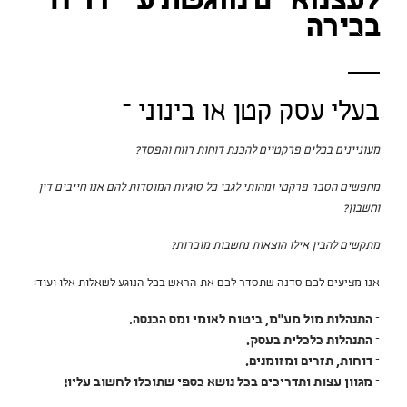
לעצמאיים מוגשת ע"י רו"ח
בכירה
בעלי עסק קטן או בינוני –
מעוניינים בכלים פרקטיים להכנת דוחות רווח והפסד
?
מחפשים הסבר פרקטי ומהותי לגבי כל סוגיות המוסדות להם אנו חייבים דין
וחשבון
?
מתקשים להבין אילו הוצאות נחשבות מוכרות
?
אנו מציעים לכם סדנה שתסדר לכם את הראש בכל הנוגע לשאלות אלו ועוד:
–
התנהלות מול מע"מ, ביטוח לאומי ומס הכנסה
.
–
התנהלות כלכלית בעסק
.
–
דוחות, תזרים ומזומנים
.
–
מגוון עצות ותדריכים בכל נושא כספי שתוכלו לחשוב עליו
!