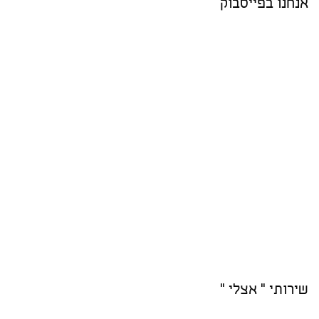
אנחנו בפייסבוק
שירותי " אצלי "