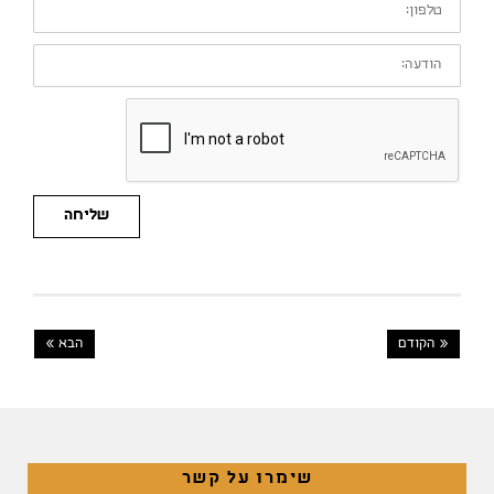
הודעה:
שליחה
« הקודם
הבא »
שימרו על קשר