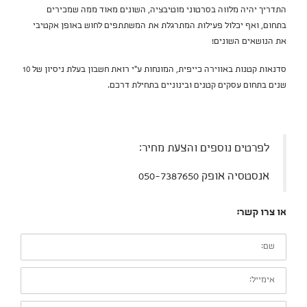
התדריך יהיה מלווה בסרטוני מוטיבציה, השונים מאוד ממה שמכירים
בתחום, ואף יכלול פעילות המתרגלת את המשתתפים לחוש באופן אקטיבי
את הנושאים השונים!
סדנאות קטנות באווירה כייפית, המונחות ע"י רואת חשבון בעלת ניסיון של 10
שנים בתחום עסקים קטנים ובינוניים בתחילת דרכם.
לפרטים נוספים והצעת מחיר:
אנסטסיה אופק 050-7387650
או צרו קשר:
שם:
אימייל:
טלפון: