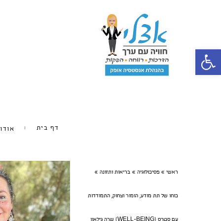
פתח סרגל נגישות
דף בית
אודו
ראשי
»
פסיכולוגיה
»
בריאות ותזונה
»
כוחו של תת מודע, הומור וצחוק, התמודדות
עם סטרס (WELL-BEING) שרה גילאון