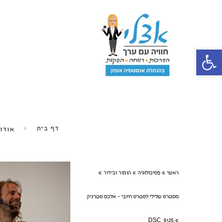
פתח סרגל נגישות
דף בית
אודו
ראשי
»
פסיכולוגיה
»
הומור ובידור
»
מסטרס שלילי לסטרס חיובי - אלכס סטרניק
DSC_9125
»