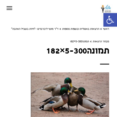
תפריט
פתח סרגל נגישות
ראשי
»
הרצאות באנגלית ובשפות נוספות
»
ד"ר מוטי ליברבוים -"חיות בשביל האהבה"
מבחר הרצאות
»
תמונה5-300×182
תמונה5-300×182