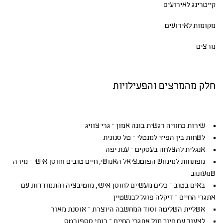
קייטרינג לאירועים
מקומות לאירועים
מרצים
חלק מהמרצים והפעילויות
שירות כחוויה רגשית בונה אמון – גרי צוויג
לשחות בין הפיזי למנטלי – טל סנונית
אנגלית להצלחה בעסקים – ענת יפה
מפתחות למימוש הפוטנציאל האנושי, חיים טובים וחוסן אישי – מירה
שמעונוב
באים בטוב – כלים מעשיים לחוסן אישי, מוטיבציה והתמודדות עם
אתגרי החיים – דיקלה פוגל לבנשטיין
אשליית השליטה וסוד המחשבה היוצרת – אוסנת מאור
לצעוד עם חיוך מול אתגרי החיים – רותי סספורטס