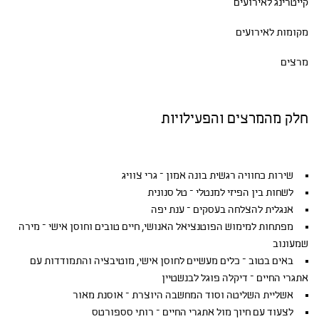
קייטרינג לאירועים
מקומות לאירועים
מרצים
חלק מהמרצים והפעילויות
שירות כחוויה רגשית בונה אמון – גרי צוויג
לשחות בין הפיזי למנטלי – טל סנונית
אנגלית להצלחה בעסקים – ענת יפה
מפתחות למימוש הפוטנציאל האנושי, חיים טובים וחוסן אישי – מירה
שמעונוב
באים בטוב – כלים מעשיים לחוסן אישי, מוטיבציה והתמודדות עם
אתגרי החיים – דיקלה פוגל לבנשטיין
אשליית השליטה וסוד המחשבה היוצרת – אוסנת מאור
לצעוד עם חיוך מול אתגרי החיים – רותי סספורטס