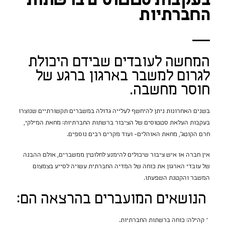
בעקבות סטטוסים ברשתות
החברתיות
המחשה לעובדים שבידם היכולת
לגרום למשבר בארגון ברגע של
חוסר מחשבה.
בשנים האחרונות ניתן להיחשף לעלייה גדולה במשברים תקשורתיים שנוצרו
בעקבות העלאת סטטוסים של הציבור ברשתות החברתיות: מחאת המילקי,
חרם הקוטג', מחאת האוהלים- ועוד מקרים רבים נוספים.
אין חברה או איש ציבור שיכולים להימנע לחלוטין ממשברים, אולם ההבנה
של עובדי הארגון את כוחה של המדיה החברתית עשויה לסייע בצמצום
המשבר והקטנת השפעתו.
הנושאים המועברים בהרצאה הם:
– קהילה: כוחה ברשתות החברתיות.