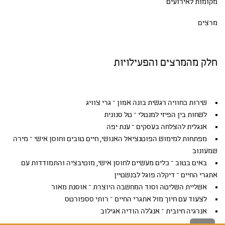
מקומות לאירועים
מרצים
חלק מהמרצים והפעילויות
שירות כחוויה רגשית בונה אמון – גרי צוויג
לשחות בין הפיזי למנטלי – טל סנונית
אנגלית להצלחה בעסקים – ענת יפה
מפתחות למימוש הפוטנציאל האנושי, חיים טובים וחוסן אישי – מירה
שמעונוב
באים בטוב – כלים מעשיים לחוסן אישי, מוטיבציה והתמודדות עם
אתגרי החיים – דיקלה פוגל לבנשטיין
אשליית השליטה וסוד המחשבה היוצרת – אוסנת מאור
לצעוד עם חיוך מול אתגרי החיים – רותי סספורטס
אנרגיה חיובית – אנג'לה הודיה אגילוב