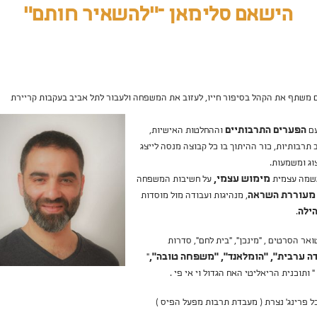
הישאם סלימאן –"להשאיר חותם"
 משתף את הקהל בסיפור חייו, לעזוב את המשפחה ולעבור לתל אביב בעקבות
קריירת
עם
הפערים התרבותיים
וההחלטות האישיות,
 תרבותיות, כור ההיתוך בו כל קבוצה מנסה לייצג
וג ומשמעות.
שמה עצמית
מימוש עצמי,
על חשיבות המשפחה
מעוררת השראה
, מנהיגות ועבודה מול מוסדות
ילה
.
אר הסרטים , "מינכן", "בית לחם", סדרות
ה ערבית", "הומלאנד", "משפחה טובה",
"
" ותוכנית הריאליטי האח הגדול וי אי פי .
 פרינג' נצרת ( מעבדת תרבות מפעל הפיס )