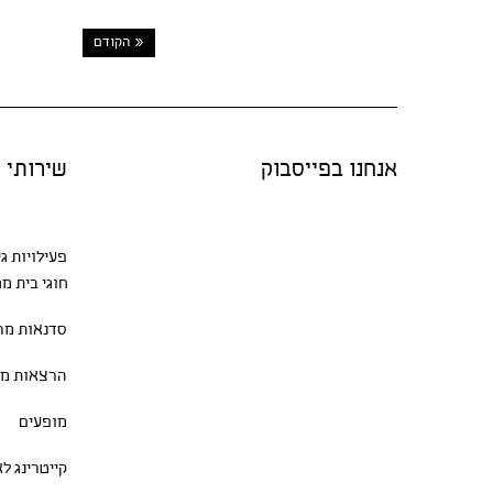
« הקודם
אנחנו בפייסבוק
שירותי "
פעילויות ג
חוגי בית
מגו
סדנאות
מרת
הרצאות מר
מופעים
קייטרינג ל