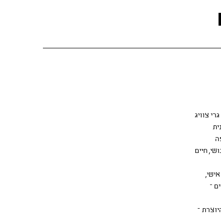
רי צוויג
ית
ה
י, חיים
אישי,
ם –
וצרת –