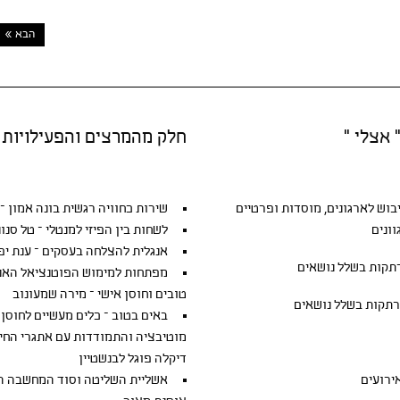
הבא »
 אצלי "
חלק מהמרצים והפעילויות
יבוש
לארגונים, מוסדות ופרטיים
שירות כחוויה רגשית בונה אמון – ג
ונים
לשחות בין הפיזי למנטלי – טל סנונ
אנגלית להצלחה בעסקים – ענת יפ
קות בשלל נושאים
מפתחות למימוש הפוטנציאל האנוש
טובים וחוסן אישי – מירה שמעונוב
תקות בשלל נושאים
באים בטוב – כלים מעשיים לחוסן 
מוטיבציה והתמודדות עם אתגרי החיי
דיקלה פוגל לבנשטיין
אירועים
אשליית השליטה וסוד המחשבה הי