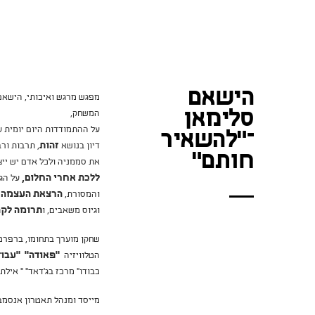
הישאם
מפגש מרגש ואיכותי, הישאם
סלימאן
המשחק,
על ההתמודדות היום יומית 
–"להשאיר
דיון בנושא
זהות
, תרבות ורב
חותם"
את סממניה ולכל אדם יש ייצ
ללכת אחרי החלום,
על הג
והמסורת,
הרצאת העצמה 
וגיוס משאבים, ו
תרומה לקה
שחקן מוערך בתחומו, ברפרטו
הטלוויזיה
"פאודה"
"עבוד
כבודו" מרכז בג'דאד" " אילת 
מייסד ומנהל תאטרון אנסמבל