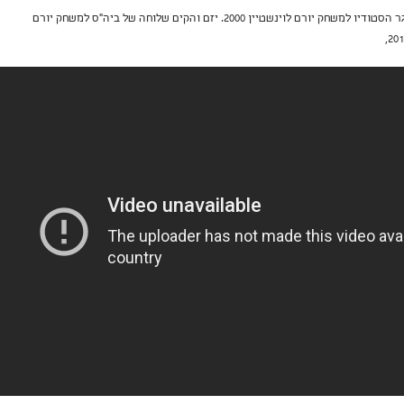
שחקן תיאטרון וטלוויזיה, בוגר הסטודיו למשחק יורם לוינשטיין 2000. יזם והקים שלוחה של ביה"ס למשחק יורם