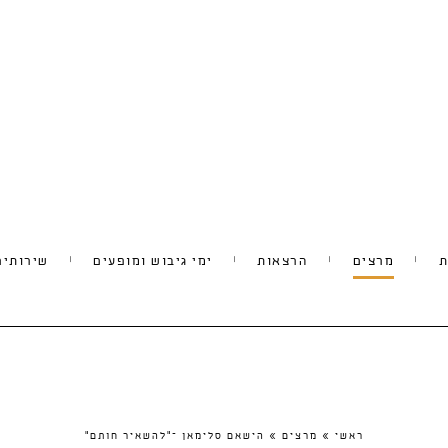
ת
מרצים
הרצאות
ימי גיבוש ומופעים
שירותים
ראשי
»
מרצים
»
הישאם סלימאן –"להשאיר חותם"