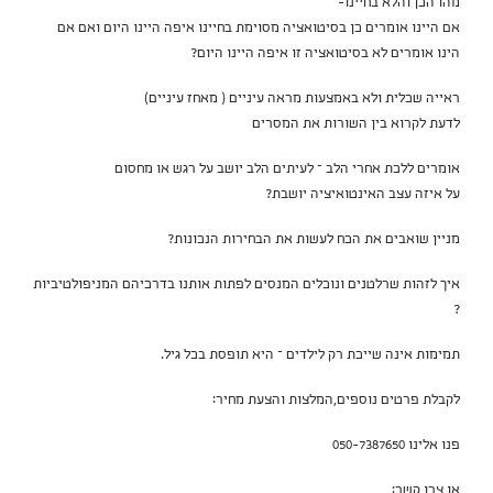
מהו הכן והלא בחיינו-
אם היינו אומרים כן בסיטואציה מסוימת בחיינו איפה היינו היום ואם אם
הינו אומרים לא בסיטואציה זו איפה היינו היום?
ראייה שכלית ולא באמצעות מראה עיניים ( מאחז עיניים)
לדעת לקרוא בין השורות את המסרים
אומרים ללכת אחרי הלב – לעיתים הלב יושב על רגש או מחסום
על איזה עצב האינטואיציה יושבת?
מניין שואבים את הכח לעשות את הבחירות הנכונות?
איך לזהות שרלטנים ונוכלים המנסים לפתות אותנו בדרכיהם המניפולטיביות
?
תמימות אינה שייכת רק לילדים – היא תופסת בכל גיל.
לקבלת פרטים נוספים,המלצות והצעת מחיר:
פנו אלינו 050-7387650
או צרו קשר: