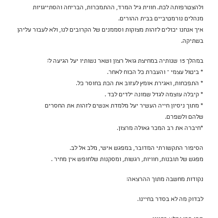
ולהצטרפותה לכת. חווית גיל המרד, ההתמכרות, הבריחה והסתייגויות
מנהלים נורמטיביים בבית ההורים.
איך אנחנו יכולים לזהות מצוקות וסממנים של הקרובים לנו, ולא לעבור עליהן
בשתיקה.
במהלך 15 שנותיה במחיצת גואל רצון ושאר נשותיו יעל הגיעה ל:
* ביטול עצמי – והעברת כל הכוח לאחר.
* התפכחות, ואגירת אומץ לעזוב את הכת בחוסר כל.
* קיבלה עוצמה לגדל שמונה ילדים לבד .
* מתוך ניסיון חייה העשיר יעל מלמדת אנשים לזהות את החסרים
שלהם ולשפרם.
*חיברה את רב המכר גאולה מרצון.
הסיפור התקשורתי המדובר, במפגש אישי, מלב אל לב.
מפגש של תובנות, חוויות, רגשות, ומסקנות שלחופש אין מחיר .
נקודות מחשבה מתוך ההרצאה:
לבדוק מה לא בסדר בחיינו.