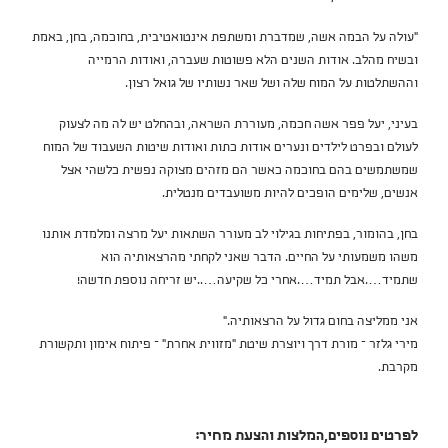
"עולה על הבמה אשה, שמדברת ומשתפת אינטואטיבית, בחוכמה, בחן, באמת
ובשיח מהלב. אודות השנים הלא פשוטות שעברה, ואודות הרמייה
וההשתלטות על המוח שלה ושל שאר נשותיו של גואל רצון.
בעיני, יעל פפר אשה חכמה, מעוררת השראה, ובהחלט יש לה מה לצעוק
לעולם ובפרט לילדים ונערים אודות כתות ואודות שיטות השעבוד של המוח
שמשתמשים בהם בחוכמה כאשר הם מזהים מצוקה נפשית כלשהי אצל
אנשים, שלימים הופכים להיות משועבדים מנטלית.
בחן, בהומור, בפתיחות בגילוי לב מעורר השתאות יעל מרצה ומלמדת אותנו
משהו משמעותי על החיים. הדבר שאני לקחתי מהרצאותיה הוא
שתמיד….אבל תמיד….אחרי כל שקיעה…..יש זריחה נוספת חדשה!
אני ממליצה בחום גדול על הרצאותיה."
מירי גלזר – מורת דרך ויוצרת שיטת "מזווית אחרת" – פיתוח אימון ותקשורת
מקרבת.
לפרטים נוספים,המלצות והצעת מחיר: