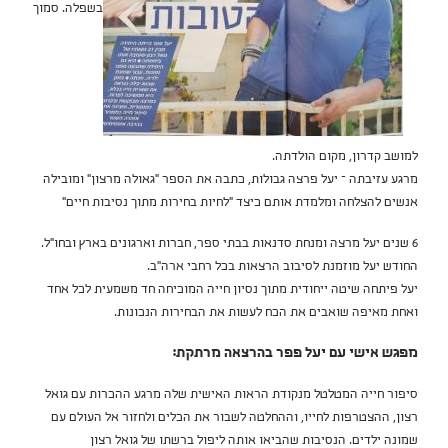
בשפלה. סמוך
למושב קדרון, מקום הולדתה.
מרגע עזיבתה – יעל פרצה גבולות, כתבה את הספר "גאולה מרצון" ומובילה
אנשים להצלחה ומלמדת אותם כיצד "לחיות בחירות מתוך נסיבות חיים"
6 שנים יעל מרצה ומנחת סדנאות בבתי ספר, חברות וארגונים בארץ ובחו"ל.
החודש יעל מוזמנת לסיבוב הרצאות בכל רחבי ארה"ב.
יעל פיתחה שיטה ייחודית מתוך נסיון חייה המוכיחה חד משמעית לכל אחד
ואחת מאיפה שואבים את הכח לעשות את הבחירות הנכונות.
מפגש אישי עם יעל פפר בהרצאה מרתקת:
סיפור חייה המטלטל מנקודת הראות האישית שלה מרגע ההכרות עם גואל
רצון, ההצטרפות לחייו, וההחלטה לשבור את הכלים ולחזור אל העולם עם
שמונה ילדים. הנסיבות שהביאו אותה ליפול ברשתו של גואל רצון