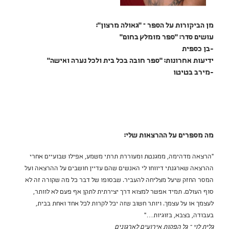
מן הביקורות על הספר – "גאולה מרצון":
עושים סדר: "ספר מומלץ בחום"
-בן כספית
ידיעות אחרונות: "ספר חובה בכל בית ולכל נערה ואישה"
-מירב בטיטו
מה מספרים על ההרצאות שלי:
"הרצאה מדהימה, ממגנטת ומעוררת תרתי משמע, אפילו שבועיים אחרי
ההרצאה שארגנתי דיווחו לי האנשים שהם עדיין חושבים על ההרצאה ועל
המסר החזק שיעל מצליחה להעביר. שבסופו של דבר כל מה שקורה זה לא
סוף העולם. תמיד אפשר למצוא דרך יצירתית לתקן אף פעם לא לוותר,
לעצמך או על עצמך. ויותר חשוב שזה יכל לקרות לכל אחד ואחת בבית,
בעבודה, בצבא, בזוגיות…"
גלית לוי – גל הפקות אירועים לארגונים