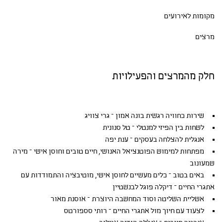
מקומות לאירועים
מרצים
חלק מהמרצים והפעילויות
שירות כחוויה רגשית בונה אמון – גרי צוויג
לשחות בין הפיזי למנטלי – טל סנונית
אנגלית להצלחה בעסקים – ענת יפה
מפתחות למימוש הפוטנציאל האנושי, חיים טובים וחוסן אישי – מירה
שמעונוב
באים בטוב – כלים מעשיים לחוסן אישי, מוטיבציה והתמודדות עם
אתגרי החיים – דיקלה פוגל לבנשטיין
אשליית השליטה וסוד המחשבה היוצרת – אוסנת מאור
לצעוד עם חיוך מול אתגרי החיים – רותי סספורטס