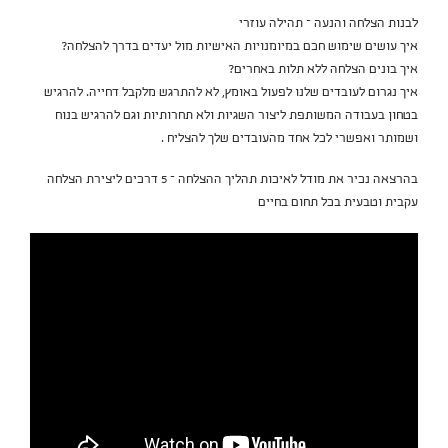
לבנות הצלחה והנעה – תהילה עוזרי
איך עושים שימוש חכם במיומנויות האישיות מול יעדים בדרך להצלחה?
איך בונים הצלחה ללא תלות באחרים?
איך נגרום לעובדים שלנו לפעול באומץ, לא להתרגש מלקבל דחייה. להרגיש
בטחון בעבודה המשותפת ליצור השגיות ולא תחרותיות וגם להרגיש בנוח
ושמותר ואפשרי לכל אחד מהעובדים שלך להצליח .
בהרצאה נכיר את מודל לאיכות תהליך ההצלחה – 5 דרכים ליצירת הצלחה
עקבית וטבעית בכל תחום בחיים