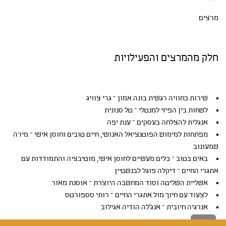
מרצים
חלק מהמרצים והפעילויות
שירות כחוויה רגשית בונה אמון – גרי צוויג
לשחות בין הפיזי למנטלי – טל סנונית
אנגלית להצלחה בעסקים – ענת יפה
מפתחות למימוש הפוטנציאל האנושי, חיים טובים וחוסן אישי – מירה
שמעונוב
באים בטוב – כלים מעשיים לחוסן אישי, מוטיבציה והתמודדות עם
אתגרי החיים – דיקלה פוגל לבנשטיין
אשליית השליטה וסוד המחשבה היוצרת – אוסנת מאור
לצעוד עם חיוך מול אתגרי החיים – רותי סספורטס
אנרגיה חיובית – אנג'לה הודיה אגילוב
גלילה