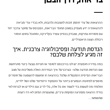
בריאות, דרך הבטן
ההרצאות של עדי זוסמן זוכות לתגובות נלהבות, ולא בכדי: עדי מביאה
להרצאותיה ידע מעמיק במגוון תחומי הבריאות, המבוסס על מחקר עדכני יחד
עם מסורות עתיקות, שנבדק בנסיון עשיר בקליניקה, ומתובל בחוש הומור
ויכולת הצגה תיאטרליים.
הנדסת תודעה ופסיכולוגיה צרכנית. איך
זה מגיע לצלחת שלכם?
כמה בחירה חופשית יש לנו בהיכנסנו לסופר או חנויות טבע? כיצד מתרחשת
שם הנדסת תודעה שלנו- כצרכנים? איך הבחירות האלה משליכות על מצב
הבריאות הפיסית והמנטלית שלנו? בהרצאה זו תחשפו להשפעה של חומרים
מוספים למזונות הנפוצים ביותר על התפקוד היומיומי שלנו ושל ילדינו,
ותלמדו מה לעשות כדי לשפר את כל אלה, בלי לריב עם הילדים או לברוח לאי
בודד! הרצאה מפתיעה ופוקחת עיניים, שתעשיות המזון לא היו רוצות
שתשמעו…