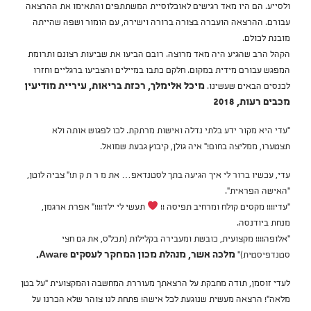
ולסייע. הם היו מאד רגישים לאוכלוסיית המשתתפים והתאימו את ההרצאה
עבורם. ההרצאה הועברה בצורה ברורה וישירה, עם הומור ושפה שהייתה
מובנת לכולם.
הקהל הרב שהגיע היה מאד מרוצה. רובם הביעו את שביעות רצונם ותרומת
המפגש עבורם מידית במקום. חלקם כתבו במיילים והצביעו ברגליים וחזרו
לכנסים הבאים שעשינו.
מיכל אלימלך, רכזת בריאות, עיריית מודיעין
מכבים רעות, 2018
"עדי היא מקור ידע בלתי נדלה ואישות מרתקת. לכו לפגוש אותה ולא
תצטערו, ממליצה בחום!" איה גולן, קיבוץ גבעת שמואל.
עדי, עכשיו ברור לי איך הגיעה בתך לסטנדאפ… את מ ר ת ק ת!" צביה לוטן,
"האישה הפראית".
"עדי!!!! מקסים קולח ומרחיב תפיסה !!
תעשי לי ילד!!!!" אפרת ארגמן,
מנחת ביודנסה.
"אלופה!!!! מקצועית, כובשת ומעבירה בקלילות (תכל'ס, את גם חצי
סטנדפיסטית)"
מלכה אשר, מנהלת מכון המחקר לעסקים Aware.
לעדי זוסמן, תודה מחבקת על הרצאתך מעוררת המחשבה והמקצועית "על בטן
מלאה"! הרצאה מעשית שנוגעת לכל אישה! פתחת לנו צוהר שלא הכרנו על