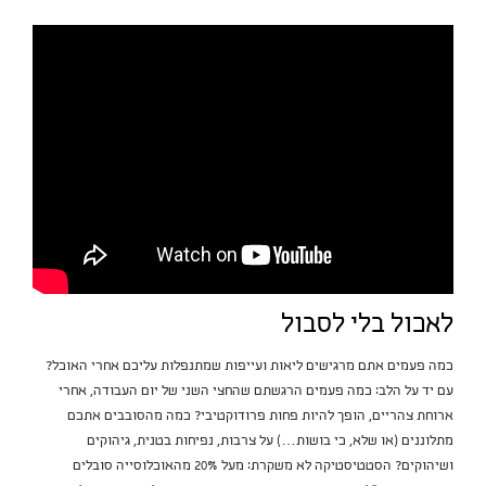
לאכול בלי לסבול
כמה פעמים אתם מרגישים ליאות ועייפות שמתנפלות עליכם אחרי האוכל?
עם יד על הלב: כמה פעמים הרגשתם שהחצי השני של יום העבודה, אחרי
ארוחת צהריים, הופך להיות פחות פרודוקטיבי? כמה מהסובבים אתכם
מתלוננים (או שלא, כי בושות…) על צרבות, נפיחות בטנית, גיהוקים
ושיהוקים? הסטטיסטיקה לא משקרת: מעל 20% מהאוכלוסייה סובלים