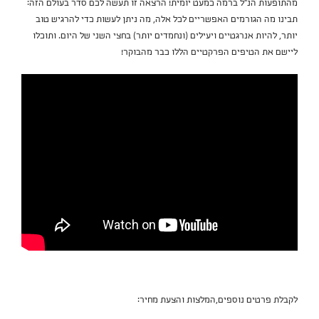
מהתופעות הנ"ל ברמה כמעט יומית! הרצאה זו תעשה לכם סדר בעולם הזה:
תבינו מה הגורמים האפשריים לכל אלה, מה ניתן לעשות כדי להרגיש טוב
יותר, להיות אנרגטיים ויעילים (ונחמדים יותר) בחצי השני של היום. ותוכלו
ליישם את הטיפים הפרקטיים הללו כבר מהבוקר!
לקבלת פרטים נוספים,המלצות והצעת מחיר: