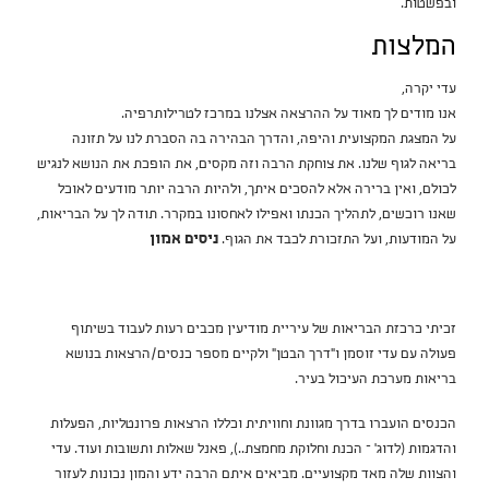
ובפשטות.
המלצות
עדי יקרה,
אנו מודים לך מאוד על ההרצאה אצלנו במרכז לטרילותרפיה.
על המצגת המקצועית והיפה, והדרך הבהירה בה הסברת לנו על תזונה
בריאה לגוף שלנו. את צוחקת הרבה וזה מקסים, את הופכת את הנושא לנגיש
לכולם, ואין ברירה אלא להסכים איתך, ולהיות הרבה יותר מודעים לאוכל
שאנו רוכשים, לתהליך הכנתו ואפילו לאחסונו במקרר. תודה לך על הבריאות,
על המודעות, ועל התזכורת לכבד את הגוף.
ניסים אמון
זכיתי כרכזת הבריאות של עיריית מודיעין מכבים רעות לעבוד בשיתוף
פעולה עם עדי זוסמן ו"דרך הבטן" ולקיים מספר כנסים/הרצאות בנושא
בריאות מערכת העיכול בעיר.
הכנסים הועברו בדרך מגוונת וחוויתית וכללו הרצאות פרונטליות, הפעלות
והדגמות (לדוג' – הכנת וחלוקת מחמצת..), פאנל שאלות ותשובות ועוד. עדי
והצוות שלה מאד מקצועיים. מביאים איתם הרבה ידע והמון נכונות לעזור