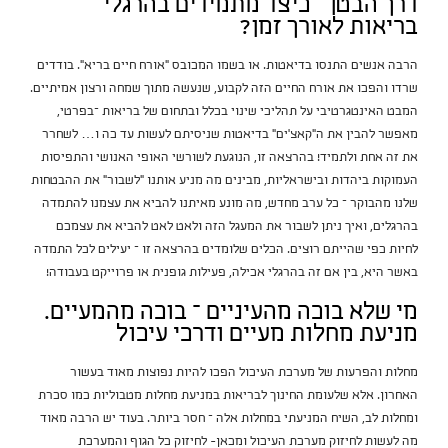
דרך הבטן – כיצד מתמידים בהרגלי
בריאות לאורך זמן?
הרבה אנשים התנסו בדיאטות. או בשמו המכובס "אורח חיים בריא". בודדים
שרדו והפכו את אורח החיים הזה לקבוע, שנעשה מתוך שמחה ורצון אמיתיים.
המבט האינטגרטיבי על תהליכי שינוי בכלל ובתחום של בריאות –בפרטי,
מאפשר להבין את ה"קאצ'ים" בדיאטות שניסיתם לעשות עד כה ו… לשחרר
את זה אחת ולתמיד! בהרצאה זו, הנוגעת לשורשי האופי האנושי והתפיסות
העמוקות ביהדות ובישראליות, מבינים מה מניע אותנו "לשבור" את ההבטחות
שלנו מהבוקר – כל ערב מחדש, מה מונע מאיתנו להביא את עצמנו להתמדה
בהרגלים, ואיך ניתן לשבור את המעגל הזה ולאט לאט להביא את עצמכם
לחיות כפי שהייתם רוצים. הכלים שלומדים בהרצאה זו – יעילים לכל התמדה
באשר היא, בין אם זה בהרגלי אכילה, פעילות גופנית או פרוייקט בעבודה!
מי שלא בוכה מהעיניים – בוכה מהמעיים.
מניעת מחלות מעיים ודרכי עיכול
מחלות והפרעות של מערכת העיכול הפכו להיות נפוצות מאוד בעשור
האחרון. אלא שלעומת החינוך לבריאות במניעת מחלות מטבוליות כמו סכרת
ומחלות לב, השיח המניעתי במחלות אלה – חסר ביותר. בעוד יש הרבה מאוד
מה לעשות לחיזוק מערכת העיכול ומכאן- לחיזוק כל הגוף והמערכת