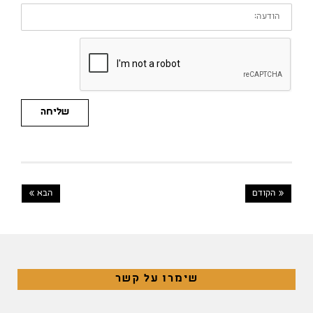
הודעה:
שליחה
« הקודם
הבא »
שימרו על קשר