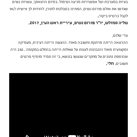
בעיות במערכת ועל אפשרויות מניעה וטיפול. בסיום הרצאתך, עשרות נשים
שגדשו את אולם פורום נשים, המתינו בסבלנות לתורן, להודות לך אישית ו/או
לקבל כרטיס ביקור
.
טליה סמולש, יו"ר פורום נשים, עיריית ראש העין, 2017.
עדי שלום,
ההרצאה הייתה מרתקת וחשובה מאוד. ההגשה הייתה רצינית, מעמיקה
ומקצועית מאוד והנכונות לענות על שאלות הייתה בהחלט במקומה . טוב היה
שהוספת נתונים על מחקרים שנעשו בנושא, כי זה תמיד מוסיף פרטים
חשובים.
חלי.