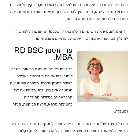
החיסונית שלנו! בהרצאה זו תופתעו לגלות מה פוגע בתפקוד תקין של מערכת
העיכול ומה יכול לחזק אותה. איך להתנהל נכון מבחינת האוכל ומבחינת ניהול
סטרס כדי לשמור על בטן נינוחה ובריאה.
· רוצים להטמיע את השינויים האלה בארגון שלכם? יש אפשרות להמשיך
לתהליך הבראת הארגון! דברו איתנו על פרויקט משנה חיים!
עדי זוסמן RD BSC
MBA.
תזונאית קלינית ומאמנת בריאות, בוגרת
לימודי רפואה סינית וטיפול באכילה
רגשית במגוון שיטות, מפתחת של הגישה
הגסטרו-אינטגרטיבית, מניפת את דגל
ההבראה גם במחלות המוגדרות
כחשוכות מרפא, מרצה מבוקשת, מנחה
ומטפלת.
את כל נסיונה של יותר מ 30 שנות קריירה יוצקת למגוון הנושאים העשיר של
הרצאות לארגונים וסוחפת אנשים להתעורר על הבריאות שלהם, בקלות