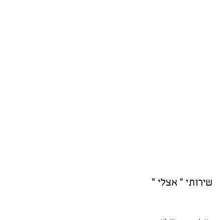
שירותי " אצלי "