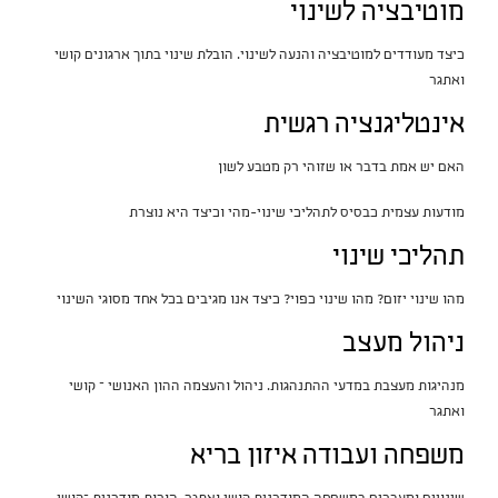
מוטיבציה לשינוי
כיצד מעודדים למוטיבציה והנעה לשינוי. הובלת שינוי בתוך ארגונים קושי
ואתגר
אינטליגנציה רגשית
האם יש אמת בדבר או שזוהי רק מטבע לשון
מודעות עצמית כבסיס לתהליכי שינוי-מהי וכיצד היא נוצרת
תהליכי שינוי
מהו שינוי יזום? מהו שינוי כפוי? כיצד אנו מגיבים בכל אחד מסוגי השינוי
ניהול מעצב
מנהיגות מעצבת במדעי ההתנהגות. ניהול והעצמה ההון האנושי – קושי
ואתגר
משפחה ועבודה איזון בריא