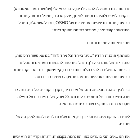
זו המורכבת מאבא לשלושה ילדים, עובד סוציאלי (שלושה תארי מאסטרס),
דוקטור לפסיכולוגיה ודוקטור לחינוך, יועץ ארגוני, מטפל בתנועה, מנחה
קבוצות, מנחה מדיטציות אקטיביות של OSHO, מטפל גשטאלט, מטפל
התנהגותי קוגניטיבי, פסיכותרפיסט ממוקד דינמי.
שתי נשימות עמוקות וחזרנו…
משתתף תוכנית הרדיו "שנינו בייחד וכל אחד לחוד" בנושא פשר החלומות,
סופרויזר של מתנדבי ער"ן, מנהל בית ספר להכשרת מאמנים ומטפלים
בשיטת הגשטלט בדלהי בנגלור מומבי הודו, קייפטאון דרום אפריקה ומנחה
קבוצות מודעות באמצעות תנועה ומוסיקה בשיטת הביודנסה.
בין לבין יש גם תחביבים: מנגן על אקורדיון, רקדן ריקודיים סלוניים מזה 15
שנה וטייס חובב של מטוסים קלים מזה 20 שנה, שליח ציבור ובעל תפילה
שקורא בתורה ותוקע בשופר בימים הנוראים.
ליצירה הזו קוראים: פרופ' ירון זיו, אדם שלא נח לרגע ולבטח לא קופא על
שמריו.
את הנושאים הכי בוערים כמו: התנהגות בקבוצות, זוגיות וקריירה הוא יגיש