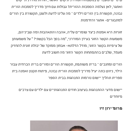
שינויים ומעברים במשפחה המודרנית קושי ואתגר, הורות מודרנית –קושי
ואתגר, לאן נעלמה הסמכות ההורית? גבולות עם חיוך מדריך לסמכות הורית
נבונה, תקשורת בין הורים וילדים – מה עלינו לדעת ולשנן, תקשורת בין הורים
למתבגרים- אתגר והזדמנות
זוגיות היא אמנות כיצד שומרים עליה, אהבה והתאהבות ומה שביניהם,
משמעות הקשר הזוגי בעידן המודרני, "מה בסך הכל בקשתי? " על משמעותן
של ציפיות בקשר הזוגי, מודל הדלתא- אבחון ממוקד של יכולת זוגית להחזיק
מעמד, שלבים בהתפתחות הקשר הזוגי מה חשוב לדעת
הורים ומחנכים – ברית משותפת, תקשורת הורים ומורים ברית הכרחית עבור
הילד, ניווט כתה יעיל מדריך לסמכות הורית נבונה, פיתוח תקנון ואמנה בית
ספרית תהליך יישום נורמות התנהגות בבית הספר
יישום מדעי ההתנהגות בעיצוב חוזים התנהגותיים עם ילדים עם צרכים
מיוחדים
פרופ' ירון זיו