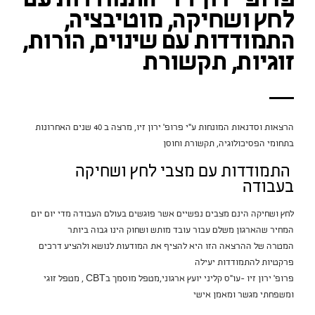
פרופ' ירון זיו – התמודדות עם
לחץ ושחיקה, מוטיבציה,
התמודדות עם שינוים, הורות,
זוגיות, תקשורת
הרצאות וסדנאות המונחות ע"י פרופ' ירון זיו, מרצה ב 40 שנים האחרונות
בתחומי הפסיכולוגיה, תקשורת וחוסן
התמודדות עם מצבי לחץ ושחיקה
בעבודה
לחץ ושחיקה הינם מצבים נפשיים אשר פוגשים בעולם העבודה מדי יום יום
המחיר שהארגון משלם עבור עובד מותש ושחוק הינו גבוה ביותר
המטרה של ההרצאה הזו היא להציף את המודעות לנושא ולהציע דרכים
פרקטיות להתמודדות יעילה
פרופ' ירון זיו -עו"ס קליני יועץ ארגוני,מטפל מוסמך בCBT , מטפל זוגי
ומשפחתי מגשר ומאמן אישי