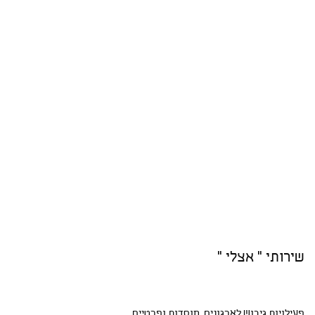
שירותי " אצלי "
פעילויות גיבוש
לארגונים, מוסדות ופרטיים