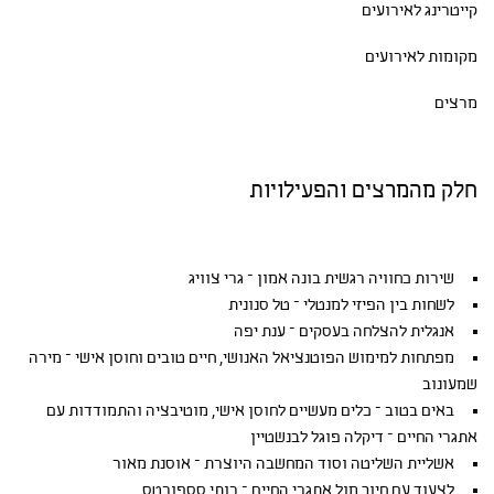
קייטרינג לאירועים
מקומות לאירועים
מרצים
חלק מהמרצים והפעילויות
שירות כחוויה רגשית בונה אמון – גרי צוויג
לשחות בין הפיזי למנטלי – טל סנונית
אנגלית להצלחה בעסקים – ענת יפה
מפתחות למימוש הפוטנציאל האנושי, חיים טובים וחוסן אישי – מירה
שמעונוב
באים בטוב – כלים מעשיים לחוסן אישי, מוטיבציה והתמודדות עם
אתגרי החיים – דיקלה פוגל לבנשטיין
אשליית השליטה וסוד המחשבה היוצרת – אוסנת מאור
לצעוד עם חיוך מול אתגרי החיים – רותי סספורטס