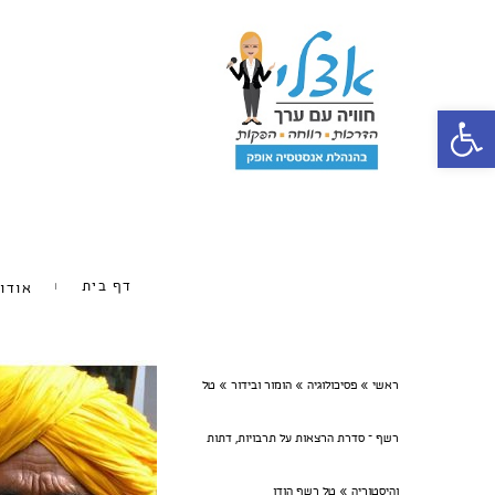
פתח סרגל נגישות
דף בית
אודו
ראשי
»
פסיכולוגיה
»
הומור ובידור
»
טל
רשף – סדרת הרצאות על תרבויות, דתות
והיסטוריה
»
טל רשף הודו