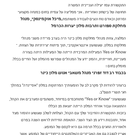
התקשורת עמו יעילה ועניינית המשרה
תחושה של ביטחון ואחריות . אני ממליצה על עמית בחום כמנחה מקצועי
ומרתק וכאדם נוח ונעים לעבודה משותפת
.מיכל אוקמינסקי, מנהל
מחלקת ספורט ותרבות מלון יערות הכרמל
המלצה, צוות מנהלי מחלקות מלון כינר היה בערב פרידה משני מנהלי
מחלקות במלון. שעשועון אינטראקטיבי, תוך פיתוח יצירתיות של הצוות. –
Yes or Know הפעילות המרכזית הייתה של הפעילות היתה בצורה
מעניינת, חווייתית, והמון ידע על המנהלים שפרשו מהמלון ועל החיים בכלל.
מומלץ בחום !
בכבוד רב דוד זפרני מנהל משאבי אנוש מלון כינר
ברצוני להודות לך מקרב לב על הופעותיך המרתקות במלון "אסיינדה" במהלך
חגי תשרי תשפ"ב.
שעשועוני "Yes or Know" מתוחכמים במיוחד, משתפים ומערבים את הקהל,
והתוצאה עבור אורחי המלון הייתה יוצאת מן הכלל!
בזכות התקשורת והחיבור שלך עם הקהל, הצלחת לשלב שעשוע והומור מצד
אחד, ותובנות וידע מן הצד השני. התאמת החידות לראש השנה בפרט
ולאווירת החגים בכלל תרמה גם היא לקסם של המופע.
אציין לטובה גם את האביזרים והאלמנטים הייחודיים של המופע, אשר