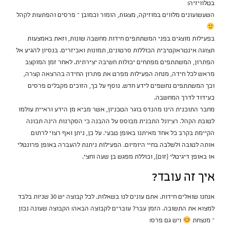
בטלוויזיה!
השעשועונים מלווים במוזיקה, מצגות, הומור וכמובן – פרסים והפתעות לקהל
בפעילות מוצגים בפני המשתתפים חידות מחשבה שונות, וזאת באמצעות
תצוגה אינטראקטיבית הכוללות סרטונים, תמונות ואביזרים. בנסיון להגיע אל
הפתרון, המשתתפים מפתחים יכולות חשיבה יצירתית. לאחר זמן המוקצב
מראש לכל חידה, מנחה הפעילות מפרט את פתרון החידה בהרצאה קצרה,
וכך המשתתפים נחשפים לידע חדש. נוסף על כך, הזוכים מקבלים פרסים
כעידוד לדרך המחשבה.
מחבר התוכנית הינו מהנדס בוגר הטכניון, אשר מביא מן הידע וראיית עולמו
לטובת הקהל. רציונל התכנית מבוסס על ההבנה כי הסקרנות הינה תכונה
הקיימת בקרב כל אחד מאיתנו באופן טבעי. על כן, ניתן ואף רצוי לרתום
אותה לטובה ולשלבה בחיי היומיום. הפעילות ניתנת להעברה באופן פרונטלי
או באופן דיגיטלי (זום), וכוללת מפגש בן שעה וחצי.
איך זה עובד?
אנחנו שואלים חידות. אתם עונים לנו בשאלות. לכל קבוצה יש 30 שניות בלבד
למצוא את התשובה. הזמן עבר? עוברים לקבוצה הבאה! הקבוצה שעונה נכון
– מנצחת
ויש גם פרס!