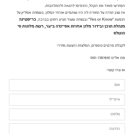
הפתיעו מאוד את הקהל, והוסיפו להנאה ולהתלהבות.
אז שוב תודה על החוויה לה היו שותפים אורחי המלון. בשמחה אמליץ על
הופעת "Yes or Know" ובטוחה שעוד תגיע רחוק! בברכה,
כריסטינה
מנהלת תוכן ובידור מלון אחוזת אסיינדה ביער, רשת מלונות סי
הוטלס
לקבלת פרטים נוספים, המלצות והצעת מחיר:
פנו אלינו 050-7387650
או צרו קשר:
שם:
אימייל:
טלפון:
הודעה: