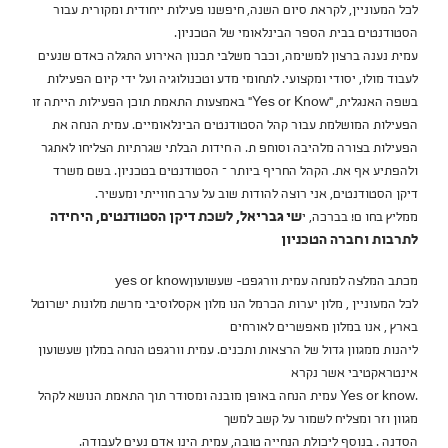
לכל המעוניין, לקראת סיום השנה, חיפשנו פעילות ייחודית ומקורית עבור
הסטודנטים בבית הספר הבינלאומי של הטכניון.
עמית נענה ברצון למשימה, וכבר משלבי תכנון האירוע התגלה כאדם שנעים
לעבוד מולו, יסודי ומקצועי. לתחומי מדע וטכנולוגיה ועל ידי קיום הפעילות
בשפה האנגלית, "Yes or Know" באמצעות התאמת תוכן הפעילות הייתה זו
הפעילות המושלמת עבור קהל הסטודנטים הבינלאומיים. עמית הנחה את
הפעילות בצורה מלהיבה וסוחפ ת. ה חידות הבלתי שגרתיות הצליחו לאתגר
ולהפתיע אף את. הקהל החריף ביותר – הסטודנטים בטכניון. בשם משרד
דיקן הסטודנטים, אני רוצה להודות שוב על ערב חווייתי ומעשיר.
ממליץ בחו ם! בברכה, י
שי גבריאל, לשכת דיקן הסטודנטים, היחידה
לתרבות וחברה הטכניון
מכתב המלצה למנחה עמית וורגפט- שעשועוןyes or know
לכל המעוניין , מלון יערות הכרמל הנו מלון אקסלוסיבי מרשת מלונות ישרוטל
בארץ , אנו במלון מאפשרים לאורחים
ליהנות ממגוון גדול של הרצאות ותכנים. עמית וורגפט הנחה במלון שעשועון
אינטראקטיבי אשר נקרא
.Yes or know עמית הנחה באופן מובנה ומסודר תוך התאמת הנושא לקהל
מגוון וזר ומצליח לשמור על קשב למשך
הסדנה . בנוסף ליכולת הנחייה טובה, עמית הינו אדם נעים לעבודה.